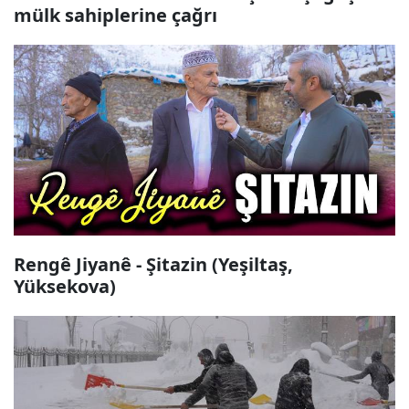
mülk sahiplerine çağrı
Rengê Jiyanê - Şitazin (Yeşiltaş,
Yüksekova)