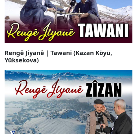
Rengê Jiyanê | Tawani (Kazan Köyü,
Yüksekova)