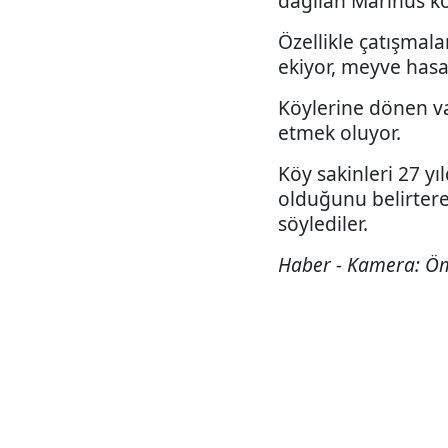
dağılan Marinüs köy
Özellikle çatışmalar
ekiyor, meyve hasa
Köylerine dönen vat
etmek oluyor.
Köy sakinleri 27 y
olduğunu belirtere
söylediler.
Haber - Kamera: Ö