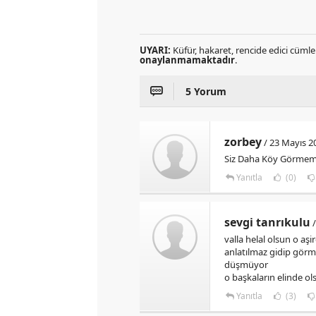
UYARI:
Küfür, hakaret, rencide edici cümlel
onaylanmamaktadır
.
5 Yorum
zorbey
/ 23 Mayıs 2
Siz Daha Köy Görmemi
Yanıtla
(0)
sevgi tanrıkulu
/
valla helal olsun o a
anlatılmaz gidip görm
düşmüyor
o başkaların elinde ol
Yanıtla
(3)