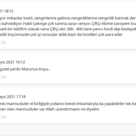
21 18:12
or imkanlar kısıtlı, zenginlerine gelince zenginliklerine zenginlik katmak d
n bahsediyor. Haklı Çekirge çok tarıma zarar veriyor. Çiftçi Abime tavsiyem bu 
lı bir teklifim olacak sana Çiftçi abi: 300 - 400 tane yavru hindi alıp besleye
dik köyümüzde çok iyi sonuçlar aldık.kışın da hindileri çok para eder
(0)
yıs 2021 10:12
uzel yerdır Marunus Koyu..
(0)
yıs 2021 17:18
ki marınusluler el birliğiyle yollarını kendi imkanlarıyla da yapabilirler tek 
mkan olan marınusluler var Allah utandırmasın ne diyelim
(0)