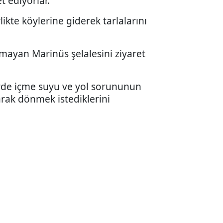
t ediyorlar.
likte köylerine giderek tarlalarını
lmayan Marinüs şelalesini ziyaret
köyde içme suyu ve yol sorununun
rak dönmek istediklerini