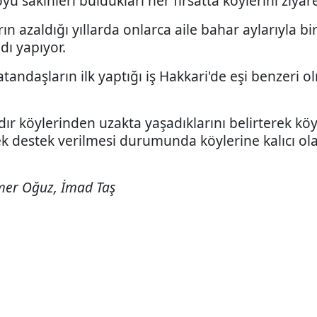
ü sakinleri buldukları her fırsatta köylerini ziyare
ın azaldığı yıllarda onlarca aile bahar aylarıyla bir
dı yapıyor.
andaşların ilk yaptığı iş Hakkari'de eşi benzeri o
ıldır köylerinden uzakta yaşadıklarını belirterek 
k destek verilmesi durumunda köylerine kalıcı ola
mer Oğuz, İmad Taş