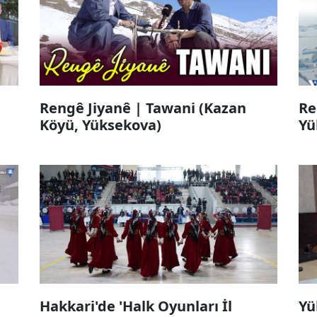
Rengê Jiyanê | Tawani (Kazan
Re
Köyü, Yüksekova)
Yü
Hakkari'de 'Halk Oyunları İl
Yü