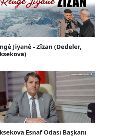
ngê Jiyanê - Zîzan (Dedeler,
ksekova)
ksekova Esnaf Odası Başkanı