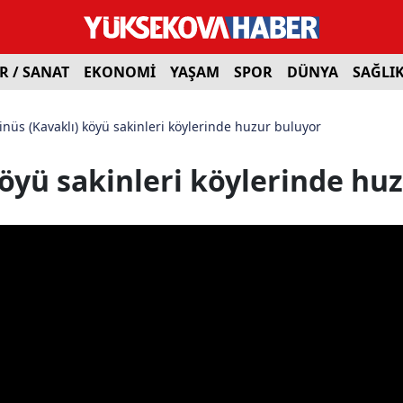
R / SANAT
EKONOMİ
YAŞAM
SPOR
DÜNYA
SAĞLI
nüs (Kavaklı) köyü sakinleri köylerinde huzur buluyor
öyü sakinleri köylerinde hu