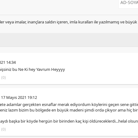
er veya imalar, inançlara saldırı içeren, imla kuralları ile yazılmamış ve büyü
021 14:34
şsiniz bu Ne Ki hey Yavrum Heyyyy
(0)
 17 Mayıs 2021 19:12
şirete adamlar gerçekten esnaflar merak ediyordum köylerini geçen sene gitt
eniz lazım bizim bu bölgede en büyük madeni şimdi orda çikıyor ama hiç bir 
saydı başka bir köyde hergün bir birinden kaç kişi öldüreceklerdi...helal olsu
(0)