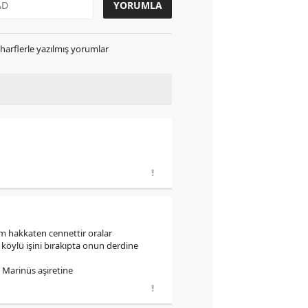
k harflerle yazılmış yorumlar
im hakkaten cennettir oralar
köylü işini bırakıpta onun derdine
n Marinüs aşiretine