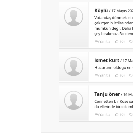
Köylü
/ 17 Mayıs 20
Vatandaş dönmek istiy
çekirgenin istilasında
mümkün değil. Daha kar
şey bırakmaz. Biz dene
Yanıtla
(0)
ismet kurt
/ 17 Ma
Huzurunn oldugu en g
Yanıtla
(0)
Tanju öner
/ 16 Ma
Cennetten bir Köse san
da ellerinde bircok i
Yanıtla
(0)