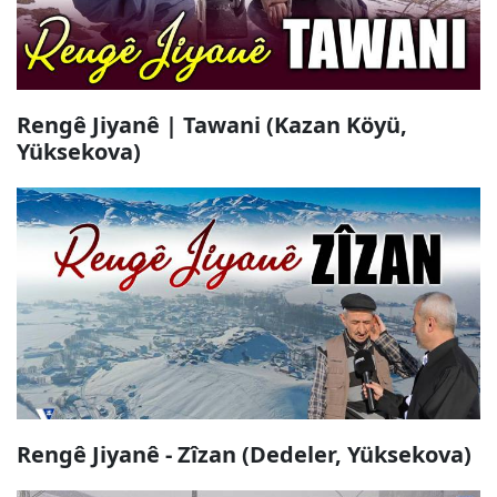
Rengê Jiyanê | Tawani (Kazan Köyü,
Yüksekova)
Rengê Jiyanê - Zîzan (Dedeler, Yüksekova)