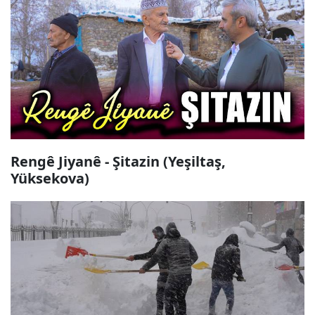
Rengê Jiyanê - Şitazin (Yeşiltaş,
Yüksekova)