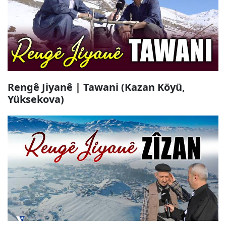
Rengê Jiyanê | Tawani (Kazan Köyü,
Yüksekova)