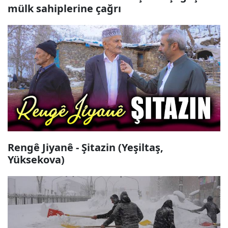
mülk sahiplerine çağrı
Rengê Jiyanê - Şitazin (Yeşiltaş,
Yüksekova)