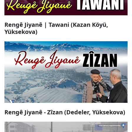
Rengê Jiyanê | Tawani (Kazan Köyü,
Yüksekova)
Rengê Jiyanê - Zîzan (Dedeler, Yüksekova)