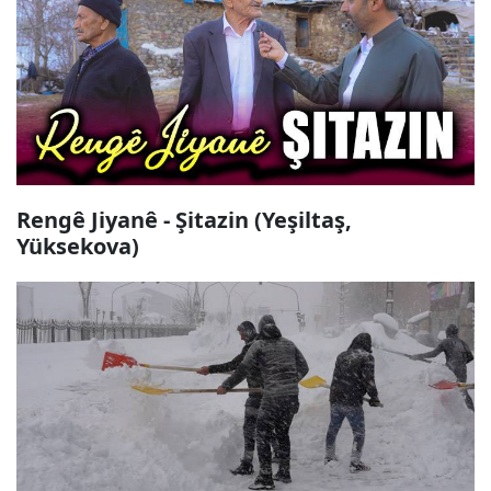
Rengê Jiyanê - Şitazin (Yeşiltaş,
Yüksekova)