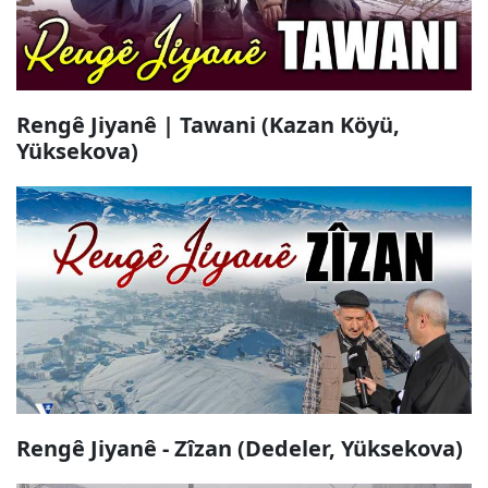
Rengê Jiyanê | Tawani (Kazan Köyü,
Yüksekova)
Rengê Jiyanê - Zîzan (Dedeler, Yüksekova)