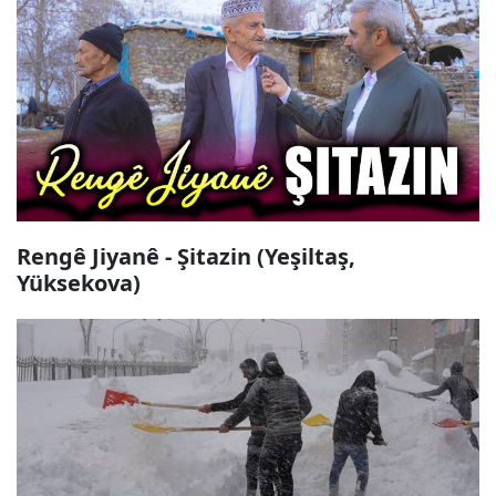
Rengê Jiyanê - Şitazin (Yeşiltaş,
Yüksekova)