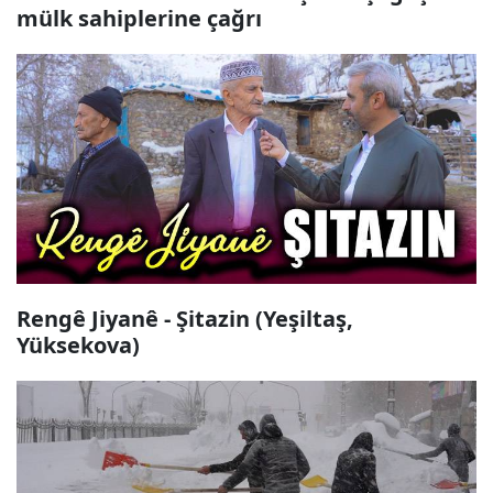
mülk sahiplerine çağrı
Rengê Jiyanê - Şitazin (Yeşiltaş,
Yüksekova)