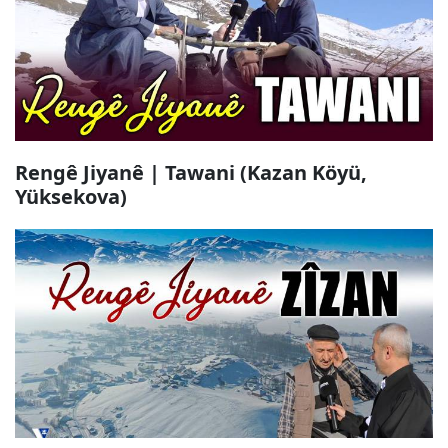
Rengê Jiyanê | Tawani (Kazan Köyü,
Yüksekova)