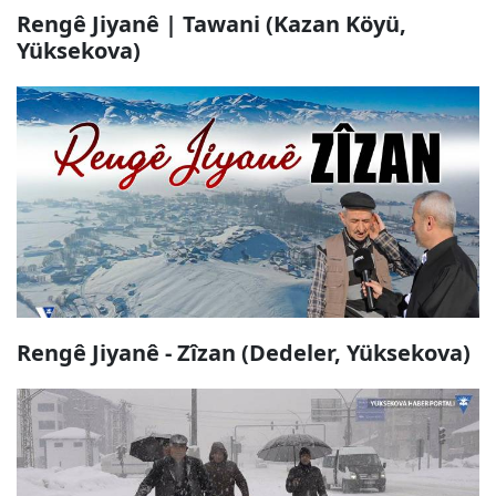
Rengê Jiyanê | Tawani (Kazan Köyü,
Yüksekova)
Rengê Jiyanê - Zîzan (Dedeler, Yüksekova)