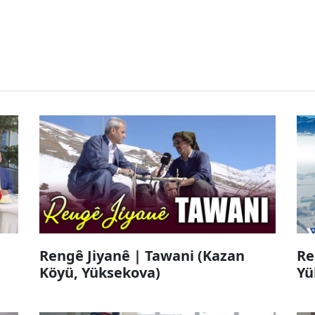
Rengê Jiyanê | Tawani (Kazan
Re
Köyü, Yüksekova)
Yü