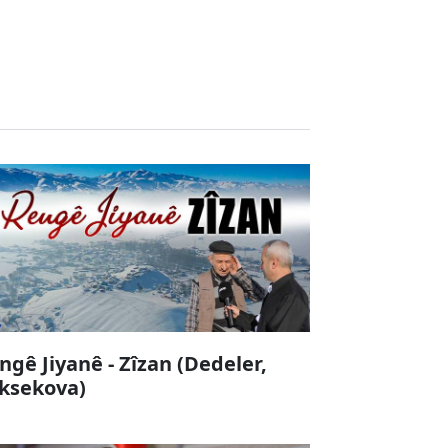
ngê Jiyanê - Zîzan (Dedeler,
ksekova)