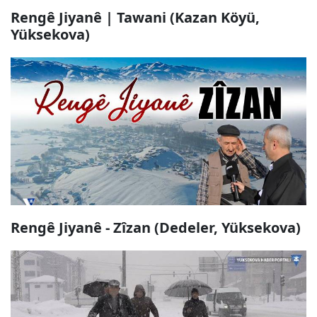
Rengê Jiyanê | Tawani (Kazan Köyü,
Yüksekova)
Rengê Jiyanê - Zîzan (Dedeler, Yüksekova)