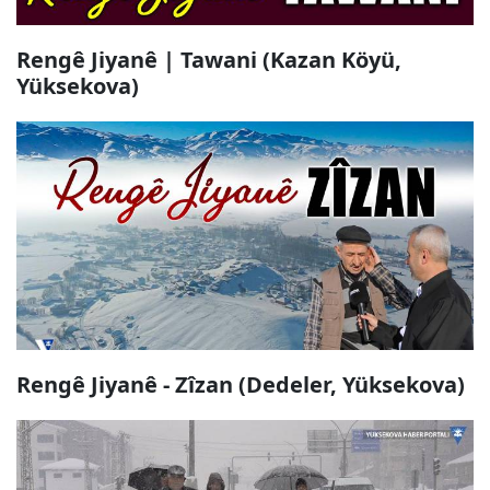
Rengê Jiyanê | Tawani (Kazan Köyü,
Yüksekova)
Rengê Jiyanê - Zîzan (Dedeler, Yüksekova)