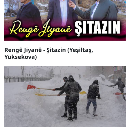
Rengê Jiyanê - Şitazin (Yeşiltaş,
Yüksekova)