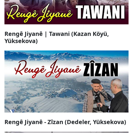
Rengê Jiyanê | Tawani (Kazan Köyü,
Yüksekova)
Rengê Jiyanê - Zîzan (Dedeler, Yüksekova)