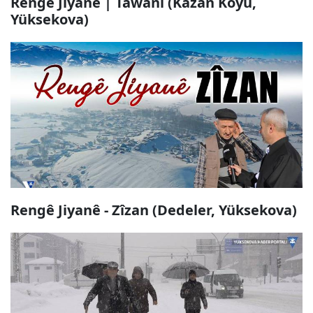
Rengê Jiyanê | Tawani (Kazan Köyü,
Yüksekova)
Rengê Jiyanê - Zîzan (Dedeler, Yüksekova)