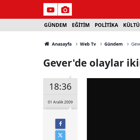
GÜNDEM
EĞİTİM
POLİTİKA
KÜLTÜ
Anasayfa
Web Tv
Gündem
Geve
Gever'de olaylar ik
18:36
01 Aralık 2009