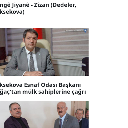
ngê Jiyanê - Zîzan (Dedeler,
ksekova)
ksekova Esnaf Odası Başkanı
ğaç'tan mülk sahiplerine çağrı