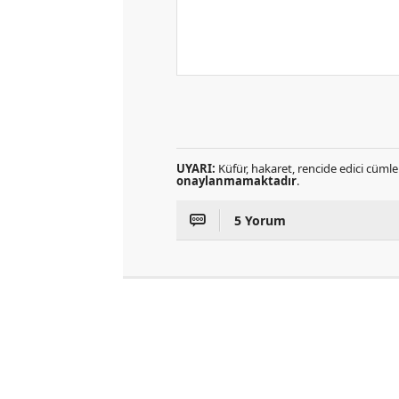
UYARI:
Küfür, hakaret, rencide edici cümlel
onaylanmamaktadır
.
5 Yorum