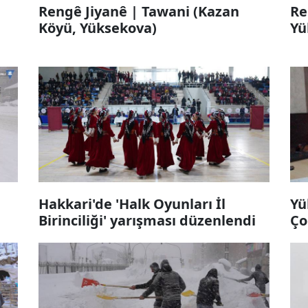
Rengê Jiyanê | Tawani (Kazan
Re
Köyü, Yüksekova)
Yü
Hakkari'de 'Halk Oyunları İl
Yü
Birinciliği' yarışması düzenlendi
Ço