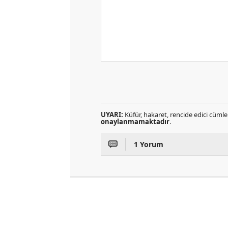
UYARI:
Küfür, hakaret, rencide edici cümlel
onaylanmamaktadır
.
1 Yorum