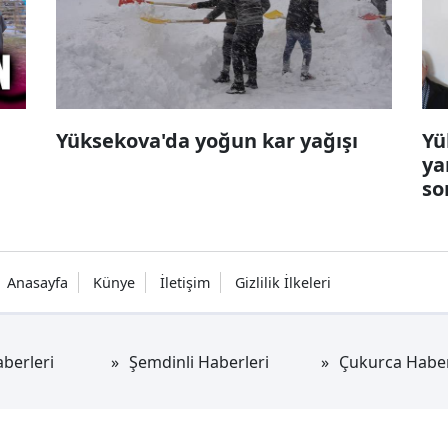
Yüksekova'da yoğun kar yağışı
Yü
ya
so
Anasayfa
Künye
İletişim
Gizlilik İlkeleri
berleri
Şemdinli Haberleri
Çukurca Haber