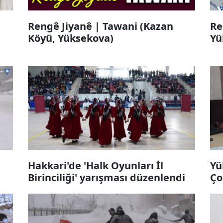
Rengê Jiyanê | Tawani (Kazan
Re
Köyü, Yüksekova)
Yü
Hakkari'de 'Halk Oyunları İl
Yü
Birinciliği' yarışması düzenlendi
Ço