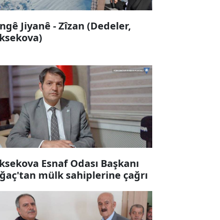
ngê Jiyanê - Zîzan (Dedeler,
ksekova)
ksekova Esnaf Odası Başkanı
ğaç'tan mülk sahiplerine çağrı