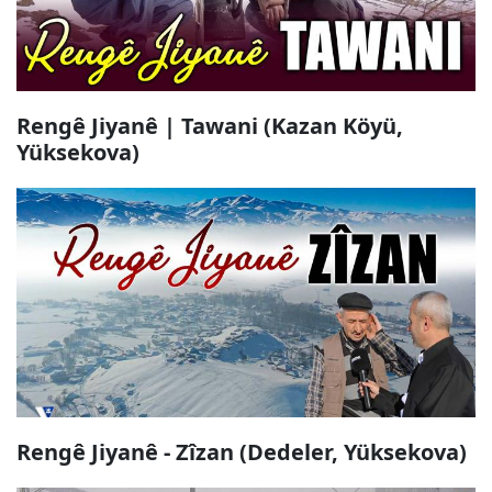
Rengê Jiyanê | Tawani (Kazan Köyü,
Yüksekova)
Rengê Jiyanê - Zîzan (Dedeler, Yüksekova)