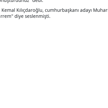
konuşturdunuz" dedi.
 Kemal Kılıçdaroğlu, cumhurbaşkanı adayı Muharr
rrem" diye seslenmişti.