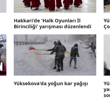
Hakkari'de 'Halk Oyunları İl
Yü
Birinciliği' yarışması düzenlendi
Ço
Yüksekova'da yoğun kar yağışı
Yü
ya
so