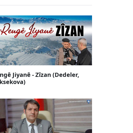
ngê Jiyanê - Zîzan (Dedeler,
ksekova)