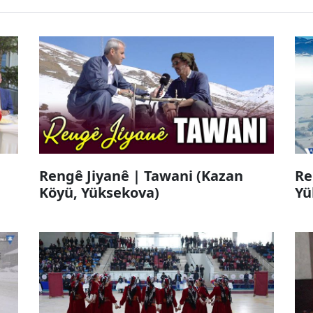
Rengê Jiyanê | Tawani (Kazan
Re
Köyü, Yüksekova)
Yü