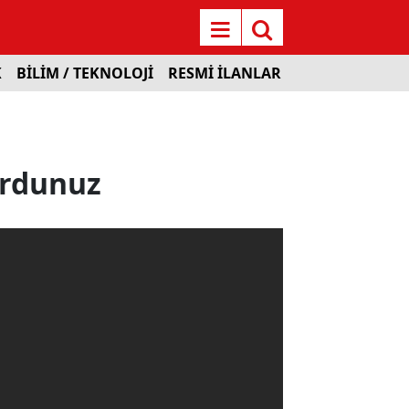
K
BİLİM / TEKNOLOJİ
RESMİ İLANLAR
urdunuz