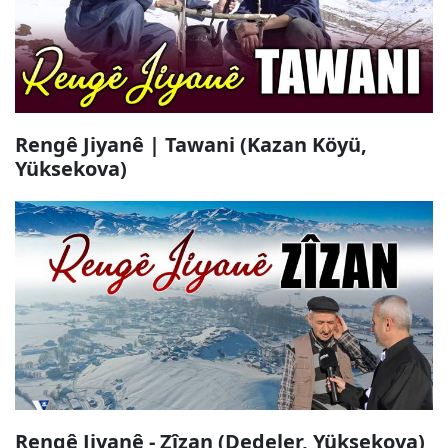
Rengê Jiyanê | Tawani (Kazan Köyü,
Yüksekova)
Rengê Jiyanê - Zîzan (Dedeler, Yüksekova)