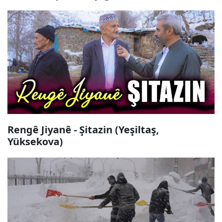
Rengê Jiyanê - Şitazin (Yeşiltaş,
Yüksekova)