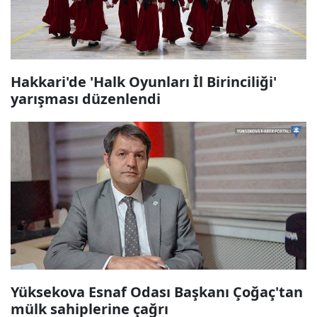
Hakkari'de 'Halk Oyunları İl Birinciliği'
yarışması düzenlendi
Yüksekova Esnaf Odası Başkanı Çoğaç'tan
mülk sahiplerine çağrı