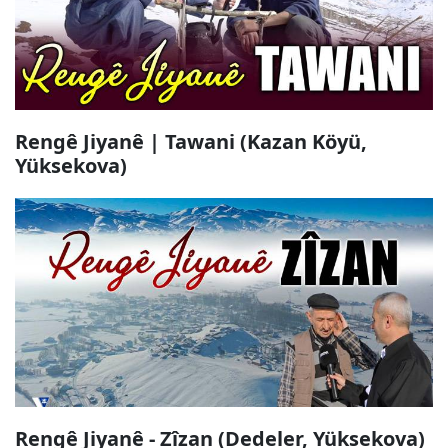
Rengê Jiyanê | Tawani (Kazan Köyü,
Yüksekova)
Rengê Jiyanê - Zîzan (Dedeler, Yüksekova)