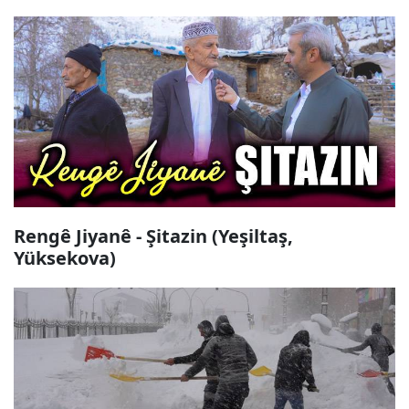
Rengê Jiyanê - Şitazin (Yeşiltaş,
Yüksekova)