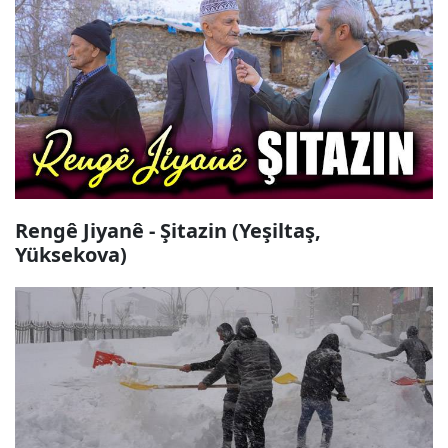
Rengê Jiyanê - Şitazin (Yeşiltaş,
Yüksekova)