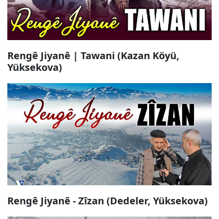
Rengê Jiyanê | Tawani (Kazan Köyü,
Yüksekova)
Rengê Jiyanê - Zîzan (Dedeler, Yüksekova)