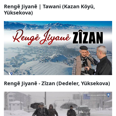
Rengê Jiyanê | Tawani (Kazan Köyü,
Yüksekova)
Rengê Jiyanê - Zîzan (Dedeler, Yüksekova)