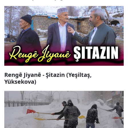
Rengê Jiyanê - Şitazin (Yeşiltaş,
Yüksekova)