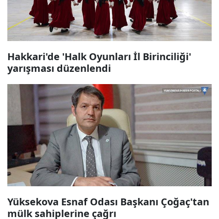
Hakkari'de 'Halk Oyunları İl Birinciliği'
yarışması düzenlendi
Yüksekova Esnaf Odası Başkanı Çoğaç'tan
mülk sahiplerine çağrı