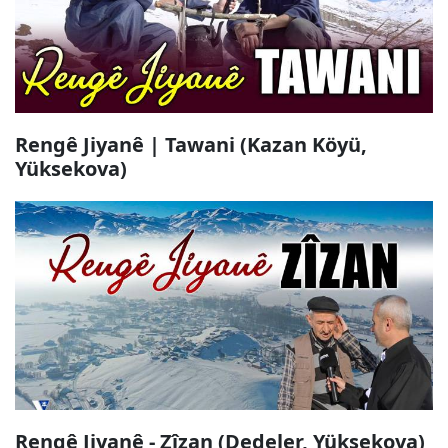
Rengê Jiyanê | Tawani (Kazan Köyü,
Yüksekova)
Rengê Jiyanê - Zîzan (Dedeler, Yüksekova)