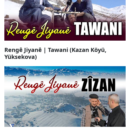
Rengê Jiyanê | Tawani (Kazan Köyü,
Yüksekova)