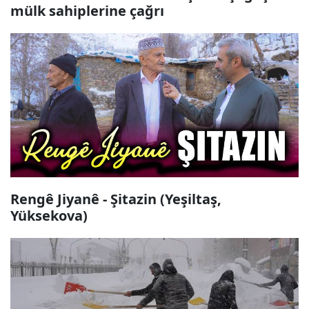
mülk sahiplerine çağrı
Rengê Jiyanê - Şitazin (Yeşiltaş,
Yüksekova)