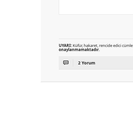
UYARI:
Küfür, hakaret, rencide edici cümlel
onaylanmamaktadır
.
2 Yorum