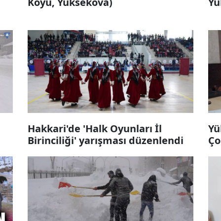
Köyü, Yüksekova)
Yü
Hakkari'de 'Halk Oyunları İl
Yü
Birinciliği' yarışması düzenlendi
Ço