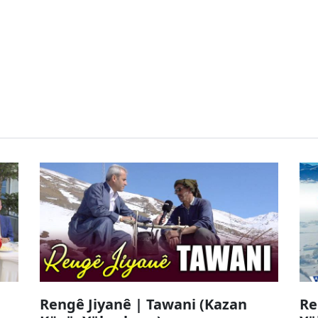
Rengê Jiyanê | Tawani (Kazan
Re