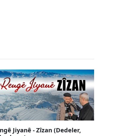
ngê Jiyanê - Zîzan (Dedeler,