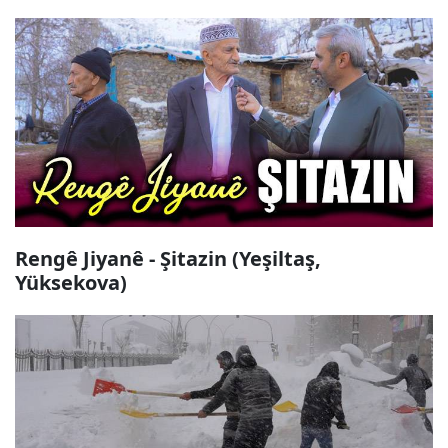
Rengê Jiyanê - Şitazin (Yeşiltaş,
Yüksekova)