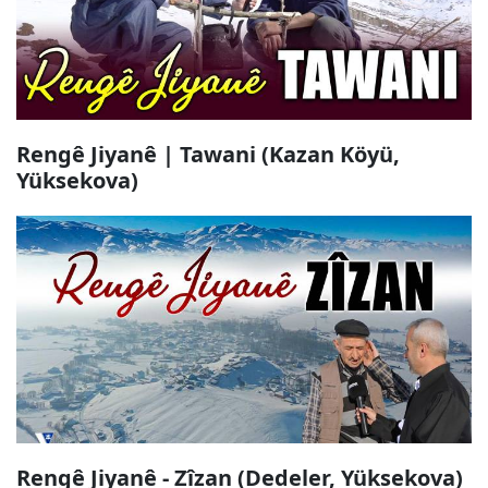
Rengê Jiyanê | Tawani (Kazan Köyü,
Yüksekova)
Rengê Jiyanê - Zîzan (Dedeler, Yüksekova)