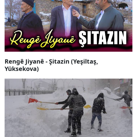
Rengê Jiyanê - Şitazin (Yeşiltaş,
Yüksekova)