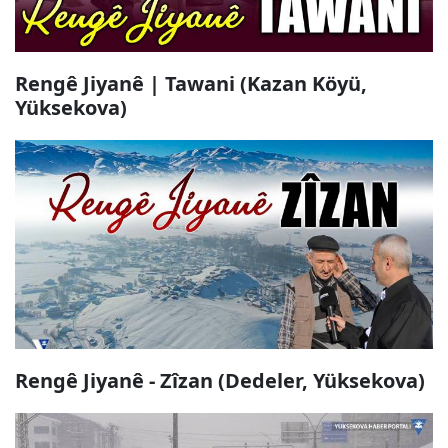
Rengê Jiyanê | Tawani (Kazan Köyü,
Yüksekova)
Rengê Jiyanê - Zîzan (Dedeler, Yüksekova)