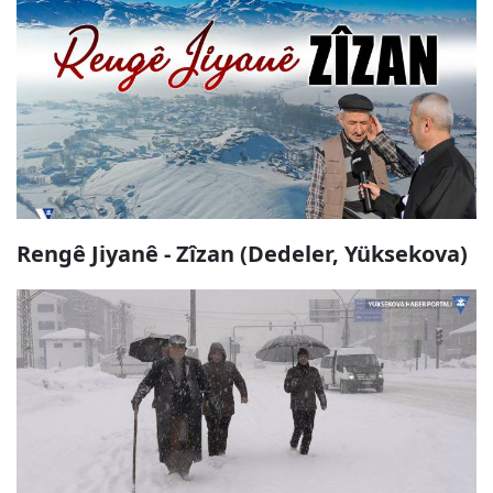
Rengê Jiyanê - Zîzan (Dedeler, Yüksekova)