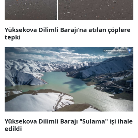
Yüksekova Dilimli Barajı'na atılan çöplere
tepki
Yüksekova Dilimli Barajı "Sulama" işi ihale
edildi