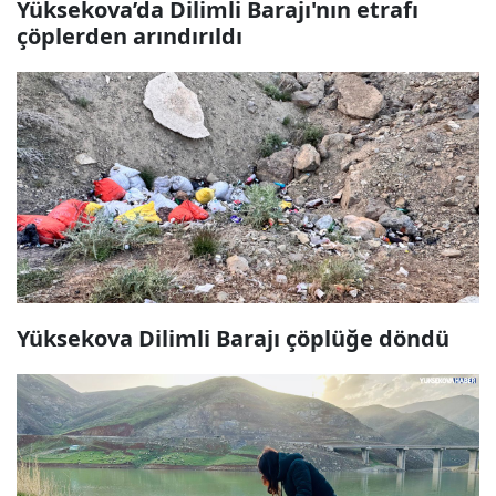
Yüksekova’da Dilimli Barajı'nın etrafı
çöplerden arındırıldı
Yüksekova Dilimli Barajı çöplüğe döndü