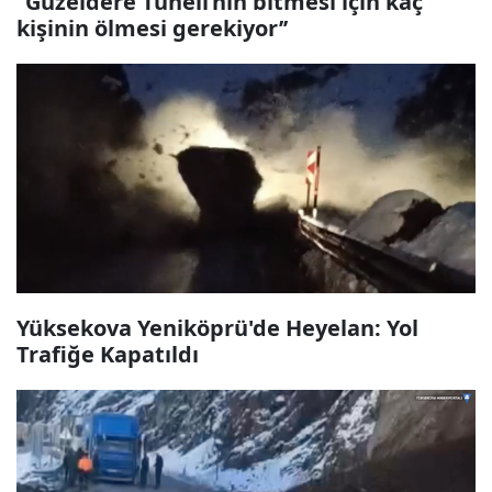
‘’Güzeldere Tüneli’nin bitmesi için kaç
kişinin ölmesi gerekiyor’’
Yüksekova Yeniköprü'de Heyelan: Yol
Trafiğe Kapatıldı