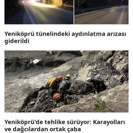
Yeniköprü tünelindeki aydınlatma arızası
giderildi
Yeniköprü'de tehlike sürüyor: Karayolları
ve dağcılardan ortak çaba