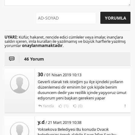
UYARI:
Küfür, hakaret, rencide edici cümleler veya imalar, inançlara
saldırı içeren, imla kuralları ile yazılmamış ve büyük harflerle yazılmış
yorumlar
onaylanmamaktadır
.
46 Yorum
30
/ 01 Nisan 2019 10:13
Geverli olarak tek isteğim şu ilçe içindeki yolların
düzenlemesi dir eminim bir çok kişide benim
dusuncem dedir yav rezillik içinde yaşıyoruz ümut
ediyorum yeni başkan gerekeni yapar
Yanıtla
(1)
(0)
y.d
/ 21 Mart 2019 10:38
Yoksekova Belediyesi Bu konuda Ovacık
belediyesini örnek alabilir. Sayın İrfan Sarı bu