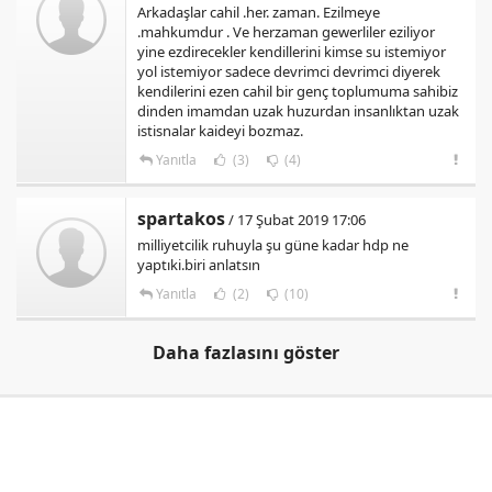
Arkadaşlar cahil .her. zaman. Ezilmeye
.mahkumdur . Ve herzaman gewerliler eziliyor
yine ezdirecekler kendillerini kimse su istemiyor
yol istemiyor sadece devrimci devrimci diyerek
kendilerini ezen cahil bir genç toplumuma sahibiz
dinden imamdan uzak huzurdan insanlıktan uzak
istisnalar kaideyi bozmaz.
Yanıtla
(3)
(4)
spartakos
/ 17 Şubat 2019 17:06
milliyetcilik ruhuyla şu güne kadar hdp ne
yaptıki.biri anlatsın
Yanıtla
(2)
(10)
Daha fazlasını göster