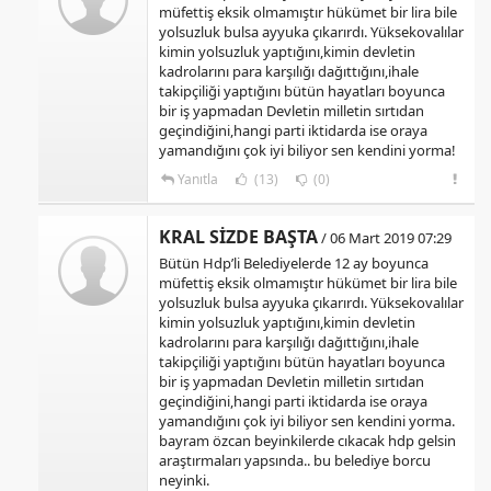
müfettiş eksik olmamıştır hükümet bir lira bile
yolsuzluk bulsa ayyuka çıkarırdı. Yüksekovalılar
kimin yolsuzluk yaptığını,kimin devletin
kadrolarını para karşılığı dağıttığını,ihale
takipçiliği yaptığını bütün hayatları boyunca
bir iş yapmadan Devletin milletin sırtıdan
geçindiğini,hangi parti iktidarda ise oraya
yamandığını çok iyi biliyor sen kendini yorma!
Yanıtla
(13)
(0)
KRAL SİZDE BAŞTA
/ 06 Mart 2019 07:29
Bütün Hdp’li Belediyelerde 12 ay boyunca
müfettiş eksik olmamıştır hükümet bir lira bile
yolsuzluk bulsa ayyuka çıkarırdı. Yüksekovalılar
kimin yolsuzluk yaptığını,kimin devletin
kadrolarını para karşılığı dağıttığını,ihale
takipçiliği yaptığını bütün hayatları boyunca
bir iş yapmadan Devletin milletin sırtıdan
geçindiğini,hangi parti iktidarda ise oraya
yamandığını çok iyi biliyor sen kendini yorma.
bayram özcan beyinkilerde cıkacak hdp gelsin
araştırmaları yapsında.. bu belediye borcu
neyinki.