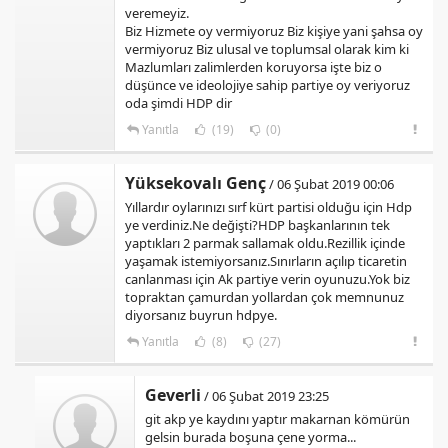
veremeyiz.
Biz Hizmete oy vermiyoruz Biz kişiye yani şahsa oy
vermiyoruz Biz ulusal ve toplumsal olarak kim ki
Mazlumları zalimlerden koruyorsa işte biz o
düşünce ve ideolojiye sahip partiye oy veriyoruz
oda şimdi HDP dir
Yanıtla
(19)
(0)
Yüksekovalı Genç
/ 06 Şubat 2019 00:06
Yıllardır oylarınızı sırf kürt partisi olduğu için Hdp
ye verdiniz.Ne değişti?HDP başkanlarının tek
yaptıkları 2 parmak sallamak oldu.Rezillik içinde
yaşamak istemiyorsanız.Sınırların açılıp ticaretin
canlanması için Ak partiye verin oyunuzu.Yok biz
topraktan çamurdan yollardan çok memnunuz
diyorsanız buyrun hdpye.
Yanıtla
(8)
(27)
Geverli
/ 06 Şubat 2019 23:25
git akp ye kaydını yaptır makarnan kömürün
gelsin burada boşuna çene yorma...