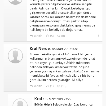
konuda yeterli bilgi beceri ve kültüre sahiptir
biridir. Aslında her kim Ovacık belediyesi gibi
girişken ve becerikli olursa Halkın gönlünü o
kazanır. Ancak bu konuda halkımızın da kendini
geliştirmesi ve dönüştürmesi şarttır. Kitap
okumayan,ve sorumluluk bilinci gelişmemiş bir
halk böyle bir belediye de doğuramaz.
Yanıtla
(5)
(0)
Kral Nerde
/ 05 Mart 2019 14:51
Bu memlekette işsizlik olduğu muddettçe oy
kullanmanın bi anlamı yok zengin evinde rahat
oturup çayını yudumluyo .fakirin fukaranın
halinden anlayan kimse yok zaten .boşuna
çenenizi yormayin kim gelirse o koltuğa eminimki
memlekete bi faydası olmicak yilardir biz bunu
gördük.kim nerden çalacağını iyi biliyo
Yanıtla
(1)
(13)
Kral
/ 05 Mart 2019 23:25
Bütün Hdp’li Belediyelerde 12 ay boyunca