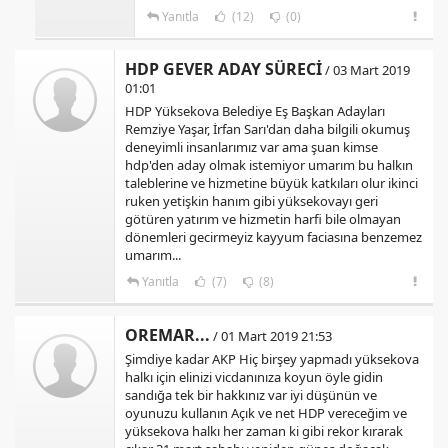
Yanıtla
(12)
(0)
HDP GEVER ADAY SÜRECİ
/ 03 Mart 2019
01:01
HDP Yüksekova Belediye Eş Başkan Adayları
Remziye Yaşar, İrfan Sarı'dan daha bilgili okumuş
deneyimli insanlarımız var ama şuan kimse
hdp'den aday olmak istemiyor umarım bu halkın
taleblerine ve hizmetine büyük katkıları olur ikinci
ruken yetişkin hanım gibi yüksekovayı geri
götüren yatırım ve hizmetin harfi bile olmayan
dönemleri gecirmeyiz kayyum faciasına benzemez
umarım...
Yanıtla
(7)
(8)
OREMAR...
/ 01 Mart 2019 21:53
Şimdiye kadar AKP Hiç birşey yapmadı yüksekova
halkı için elinizi vicdanınıza koyun öyle gidin
sandığa tek bir hakkınız var iyi düşünün ve
oyunuzu kullanın Açık ve net HDP vereceğim ve
yüksekova halkı her zaman ki gibi rekor kırarak