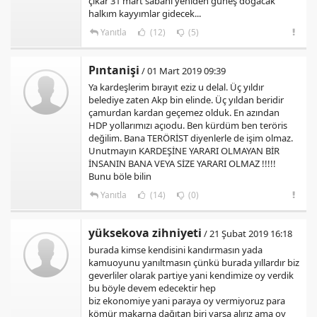
çıkar 31 mart sabahı yeniden güneş doğacak
halkım kayyımlar gidecek...
Yanıtla
(12)
(5)
Pıntanişi
/ 01 Mart 2019 09:39
Ya kardeşlerim bırayıt eziz u delal. Üç yıldır
belediye zaten Akp bin elinde. Üç yıldan beridir
çamurdan kardan geçemez olduk. En azından
HDP yollarımızı açıodu. Ben kürdüm ben teröris
değilim. Bana TERÖRİST diyenlerle de işim olmaz.
Unutmayın KARDEŞİNE YARARI OLMAYAN BİR
İNSANIN BANA VEYA SİZE YARARI OLMAZ !!!!!
Bunu böle bilin
Yanıtla
(14)
(0)
yüksekova zihniyeti
/ 21 Şubat 2019 16:18
burada kimse kendisini kandırmasın yada
kamuoyunu yanıltmasın çünkü burada yıllardır biz
geverliler olarak partiye yani kendimize oy verdik
bu böyle devem edecektir hep
biz ekonomiye yani paraya oy vermiyoruz para
kömür makarna dağıtan biri varsa alırız ama oy