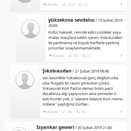
Yanıtla
(21)
(1)
yüksekova sevdalısı
/ 10 Şubat 2019
20:09
Küfür, hakaret, rencide edici cümleler veya
imalar, inançlara saldırı içeren, imla kuralları
ile yazılmamış ve büyük harflerle yazılmış
yorumlar onaylanmamaktadır.
Yanıtla
(0)
(1)
Şıkobıxudan
/ 21 Şubat 2019 08:40
sen kesinlikle Yüksekovalı genç değilsin,olsa
olsa Yozgatlı bir resmi görevlisin çünkü
Yükseovalı Kürt Partisi demez bizim parti
der,aklınca algı yapıyorsun ama yemezler o
eski Kürtler yok, o ''alavere dalavre Kürt memo
nöbete'' yaptığınız Kürtler...
Yanıtla
(6)
(0)
Isyankar geweri
/ 20 Şubat 2019 21:40