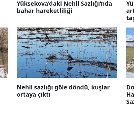
Yüksekova’daki Nehil Sazlığı’nda
Yü
bahar hareketliliği
ar
ta
Nehil sazlığı göle döndü, kuşlar
Do
ortaya çıktı
Ha
Sa