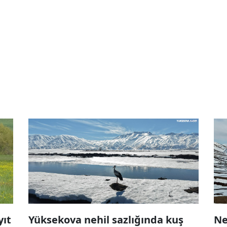
yıt
Yüksekova nehil sazlığında kuş
Ne