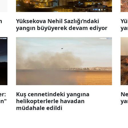
m
Yüksekova Nehil Sazlığı’ndaki
Yü
yangın büyüyerek devam ediyor
ya
er:
Kuş cennetindeki yangına
Ne
in"
helikopterlerle havadan
ya
müdahale edildi