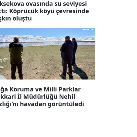
ksekova ovasında su seviyesi
ttı: Köprücük köyü çevresinde
şkın oluştu
ğa Koruma ve Milli Parklar
kkari İl Müdürlüğü Nehil
zlığı’nı havadan görüntüledi