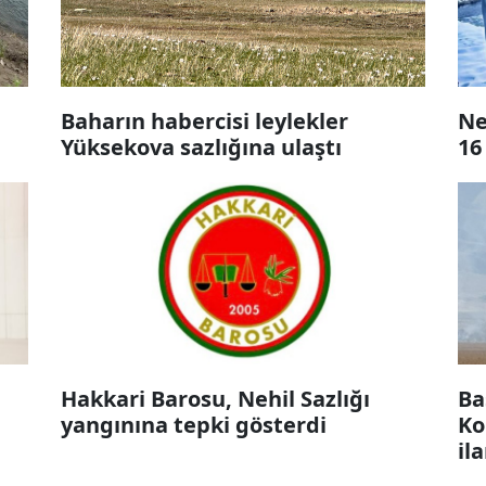
Baharın habercisi leylekler
Ne
Yüksekova sazlığına ulaştı
16
Hakkari Barosu, Nehil Sazlığı
Ba
yangınına tepki gösterdi
Ko
il
ko