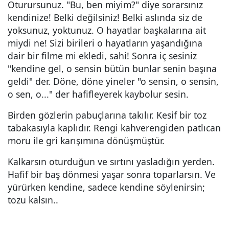
Oturursunuz. "Bu, ben miyim?" diye sorarsınız
kendinize! Belki değilsiniz! Belki aslında siz de
yoksunuz, yoktunuz. O hayatlar başkalarına ait
miydi ne! Sizi birileri o hayatların yaşandığına
dair bir filme mi ekledi, sahi! Sonra iç sesiniz
"kendine gel, o sensin bütün bunlar senin başına
geldi" der. Döne, döne yineler "o sensin, o sensin,
o sen, o..." der hafifleyerek kaybolur sesin.
Birden gözlerin pabuçlarına takılır. Kesif bir toz
tabakasıyla kaplıdır. Rengi kahverengiden patlıcan
moru ile gri karışımına dönüşmüştür.
Kalkarsın oturduğun ve sırtını yasladığın yerden.
Hafif bir baş dönmesi yaşar sonra toparlarsın. Ve
yürürken kendine, sadece kendine söylenirsin;
tozu kalsın..