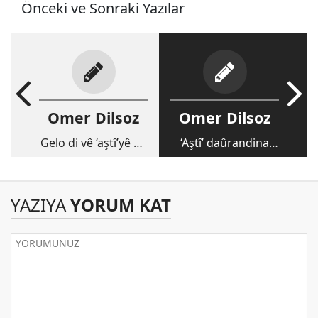
Önceki ve Sonraki Yazılar
Omer Dilsoz
Omer Dilsoz
Gelo di vê ‘aştî’yê de
‘Aştî’ daûrandina
‘şaştî’yek tune ye?
êşê, ‘biratî’ derewa
sedsalê
YAZIYA
YORUM KAT