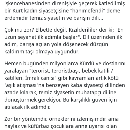
işkencehanesinden direnişiyle geçerek katledilmiş
bir Kürt kadın siyasetçisine "hanımefendi" deme
erdemidir temiz siyasetin ve barışın dili...
Çok mu zor? Elbette değil. Kızılderililer der ki; "En
uzun seyahat ilk adımla başlar". Dil üzerinden ilk
adım, barışa açılan yola döşenecek düzgün
kaldırım taşı olmaya uygundur.
Hemen bugünden milyonlarca Kürdü ve dostlarını
yaralayan "terörist, teröristbaşı, bebek katili /
katilleri, İmralı canisi" gibi kavramları artık kötü
"aşık atışması"na benzeyen kaba siyasetçi dilinden
azade kılarak, temiz siyasetin muhatapçı diline
dönüştürmek gerekiyor. Bu karşılıklı güven için
atılacak ilk adımdır.
Zor bir yöntemdir, örneklerini izlemişimdir, ama
haylaz ve küfürbaz çocuklara anne uyarısı olan