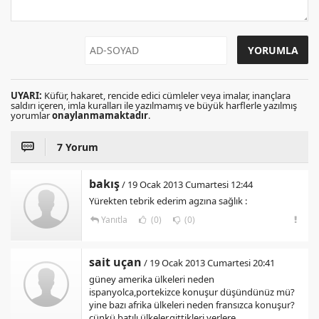
UYARI:
Küfür, hakaret, rencide edici cümleler veya imalar, inançlara
saldırı içeren, imla kuralları ile yazılmamış ve büyük harflerle yazılmış
yorumlar
onaylanmamaktadır
.
7 Yorum
bakış
/ 19 Ocak 2013 Cumartesi 12:44
Yürekten tebrik ederim agzına sağlık :
Yanıtla
(0)
(0)
sait uçan
/ 19 Ocak 2013 Cumartesi 20:41
güney amerika ülkeleri neden
ispanyolca,portekizce konuşur düşündünüz mü?
yine bazı afrika ülkeleri neden fransızca konuşur?
çünkü batılı ülkeler,gittikleri yerlere