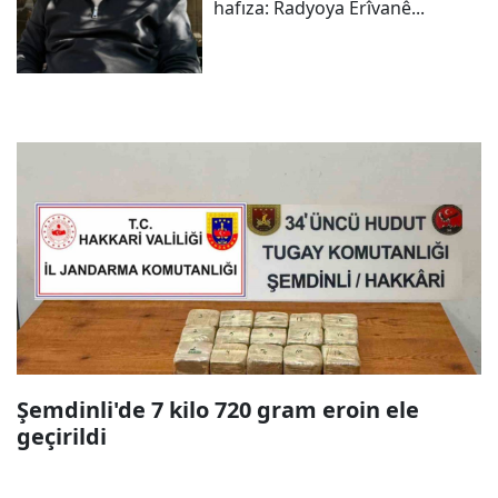
hafıza: Radyoya Êrîvanê...
Şemdinli'de 7 kilo 720 gram eroin ele
geçirildi