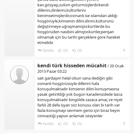
kan,gözyaşı,zulüm götürmüşlerdir.kendi
dillerini,dinlerini,kültürlerini
benimsetmişlerdir.osmanlı ise islamdan aldığı
hoşgörüyle,kimsenin dilini.dinini.kültürünü
değiştirmeye uğraşmamıştır.kürtlerde bu
hoşgörüden nasibini almıştır.kürtler,perişan
olmamak için bu tarihi gerçeklere göre hareket
etmelidir.
Yanıtla
(0)
(0)
kendi türk hisseden mücahit
/ 20 Ocak
2013 Pazar 03:22
sait gardaşım helal olsun sana dediğin gibi
osmanlı hoşgörüsüyle dillerini hala
konuşulmaktadır kimsenin dilini konuşmasına
yasak getirildiği yok bugün karadenizdede lazca
konuşulmaktadır bingölde zazaca amaç ve niyet
farklı 28 defa isyan söz konusu olan bi tarih var
fazla konuşmayı sevmem gerisi için biraz beyin
cimnastiği yapsın anlamak isteyenler
Yanıtla
(0)
(0)