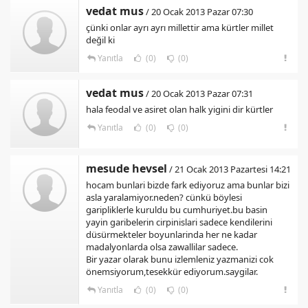
vedat mus
/ 20 Ocak 2013 Pazar 07:30
çünki onlar ayrı ayrı millettir ama kürtler millet
değil ki
Yanıtla
(0)
(0)
vedat mus
/ 20 Ocak 2013 Pazar 07:31
hala feodal ve asiret olan halk yigini dir kürtler
Yanıtla
(0)
(0)
mesude hevsel
/ 21 Ocak 2013 Pazartesi 14:21
hocam bunlari bizde fark ediyoruz ama bunlar bizi
asla yaralamiyor.neden? cünkü böylesi
garipliklerle kuruldu bu cumhuriyet.bu basin
yayin garibelerin cirpinislari sadece kendilerini
düsürmekteler boyunlarinda her ne kadar
madalyonlarda olsa zawallilar sadece.
Bir yazar olarak bunu izlemleniz yazmanizi cok
önemsiyorum,tesekkür ediyorum.saygilar.
Yanıtla
(0)
(0)