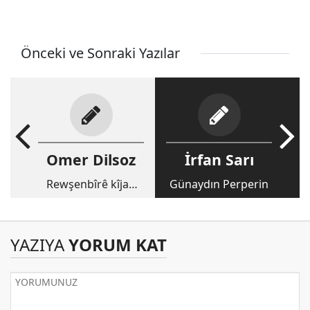
Önceki ve Sonraki Yazılar
Omer Dilsoz
İrfan Sarı
Rewşenbîrê kîjan
Günaydın Perperin
Kurdistanê?
YAZIYA
YORUM KAT