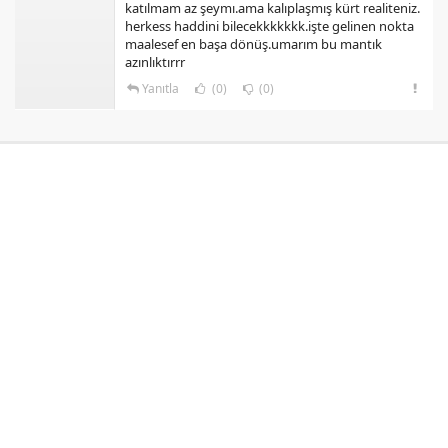
katılmam az şeymı.ama kalıplaşmış kürt realiteniz.
herkess haddini bilecekkkkkkk.işte gelinen nokta
maalesef en başa dönüş.umarım bu mantık
azınlıktırrr
Yanıtla
(0)
(0)