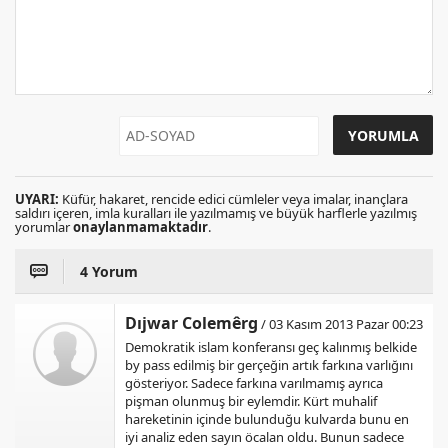
UYARI:
Küfür, hakaret, rencide edici cümleler veya imalar, inançlara
saldırı içeren, imla kuralları ile yazılmamış ve büyük harflerle yazılmış
yorumlar
onaylanmamaktadır
.
4 Yorum
Dıjwar Colemêrg
/ 03 Kasım 2013 Pazar 00:23
Demokratik islam konferansı geç kalınmış belkide
by pass edilmiş bir gerçeğin artık farkına varlığını
gösteriyor. Sadece farkına varılmamış ayrıca
pişman olunmuş bir eylemdir. Kürt muhalif
hareketinin içinde bulunduğu kulvarda bunu en
iyi analiz eden sayın öcalan oldu. Bunun sadece