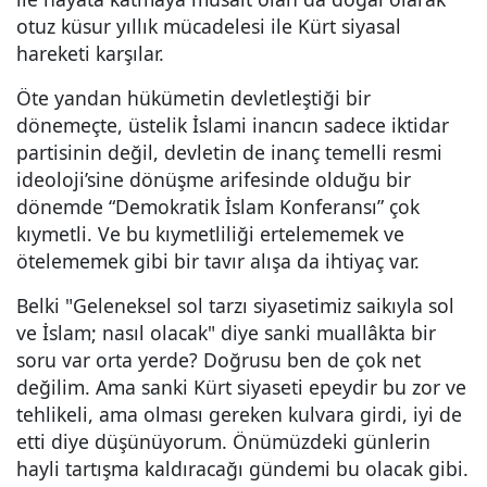
otuz küsur yıllık mücadelesi ile Kürt siyasal
hareketi karşılar.
Öte yandan hükümetin devletleştiği bir
dönemeçte, üstelik İslami inancın sadece iktidar
partisinin değil, devletin de inanç temelli resmi
ideoloji’sine dönüşme arifesinde olduğu bir
dönemde “Demokratik İslam Konferansı” çok
kıymetli. Ve bu kıymetliliği ertelememek ve
ötelememek gibi bir tavır alışa da ihtiyaç var.
Belki "Geleneksel sol tarzı siyasetimiz saikıyla sol
ve İslam; nasıl olacak" diye sanki muallâkta bir
soru var orta yerde? Doğrusu ben de çok net
değilim. Ama sanki Kürt siyaseti epeydir bu zor ve
tehlikeli, ama olması gereken kulvara girdi, iyi de
etti diye düşünüyorum. Önümüzdeki günlerin
hayli tartışma kaldıracağı gündemi bu olacak gibi.