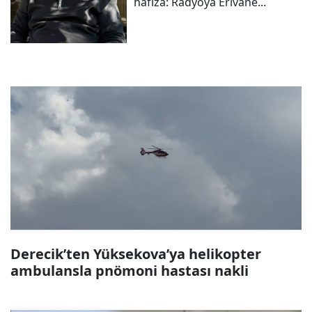
hafıza: Radyoya Êrîvanê...
Derecik’ten Yüksekova’ya helikopter
ambulansla pnömoni hastası nakli