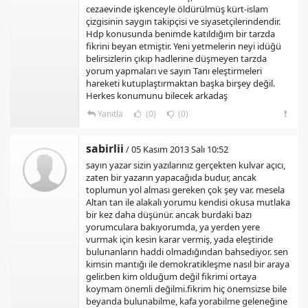
cezaevinde işkenceyle öldürülmüş kürt-islam
çizgisinin saygın takipçisi ve siyasetçilerindendir.
Hdp konusunda benimde katıldığım bir tarzda
fikrini beyan etmiştir. Yeni yetmelerin neyi idüğü
belirsizlerin çıkıp hadlerine düşmeyen tarzda
yorum yapmaları ve sayın Tanı eleştirmeleri
hareketi kutuplaştırmaktan başka birşey değil.
Herkes konumunu bilecek arkadaş
Yanıtla
(0)
(0)
sabirlii
/ 05 Kasım 2013 Salı 10:52
sayın yazar sizin yazılarınız gerçekten kulvar açıcı,
zaten bir yazarın yapacağıda budur, ancak
toplumun yol alması gereken çok şey var. mesela
Altan tan ile alakalı yorumu kendisi okusa mutlaka
bir kez daha düşünür. ancak burdaki bazı
yorumculara bakıyorumda, ya yerden yere
vurmak için kesin karar vermiş, yada eleştiride
bulunanların haddi olmadığından bahsediyor. sen
kimsin mantığı ile demokratikleşme nasıl bir araya
gelir.ben kim olduğum değil fikrimi ortaya
koymam önemli değilmi.fikrim hiç önemsizse bile
beyanda bulunabilme, kafa yorabilme geleneğine