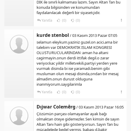
DIK ile sınırlı kalmaması lazım. Sayın Altan Tan bu
konuda bilgisinden ve konumundan
faydalanılacak değerli bir siyasetçidir.
Yanıtla
(0)
(0)
kurde stenbol
/ 03 Kasım 2013 Pazar 07:05
selamun eleykum.yaziniz guzel.on acici.ama bir
talebim var DEMOKRATIK ISLAM KONGRESI
OLUSTURUCULARINDAN :aman ha altani
cagirmayin.onun derdi ittifak degil.o zarar
veriyor.kac yildir milletvekili.partiyi yerden yere
vurmak disinda bi ise yaramadi.benim gibi
musluman olun mesaji disinda,ondan bir mesaj
almadim.onun durust olduguna
inanmiyorum.saygilarimla
Yanıtla
(0)
(0)
Dıjwar Colemêrg
/ 03 Kasım 2013 Pazar 16:05
Çözümün parçası olamayanlar ayak bağı
olmaktan öteye gidemezler. Sen kimsin de sayın
Altan Tanı hain gibi gösteriyorsun. Sayın Tan bu
mücadelede bedel vermiş, babası d.bakir