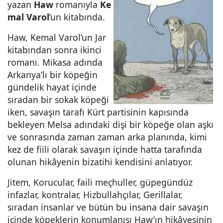
yazan
Haw
romanıyla
Ke
mal Varol
’un kitabında.
Haw, Kemal Varol’un Jar
kitabından sonra ikinci
romanı. Mikasa adında
Arkanya’lı bir köpeğin
gündelik hayat içinde
sıradan bir sokak köpeği
iken, savaşın tarafı Kürt partisinin kapısında
bekleyen Melsa adındaki dişi bir köpeğe olan aşkı
ve sonrasında zaman zaman arka planında, kimi
kez de fiili olarak savaşın içinde hatta tarafında
olunan hikâyenin bizatihi kendisini anlatıyor.
Jitem, Korucular, faili meçhuller, güpegündüz
infazlar, kontralar, Hizbullahçılar, Gerillalar,
sıradan insanlar ve bütün bu insana dair savaşın
içinde köpeklerin konumlanışı Haw’ın hikâyesinin