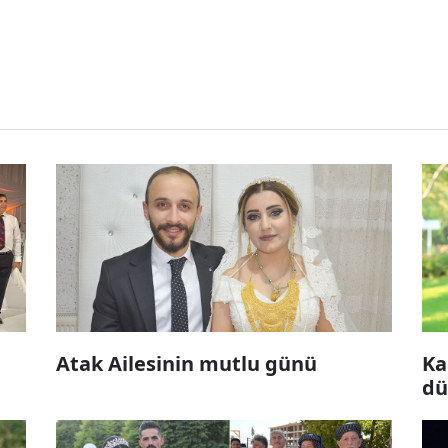
Atak Ailesinin mutlu günü
Ka
dü