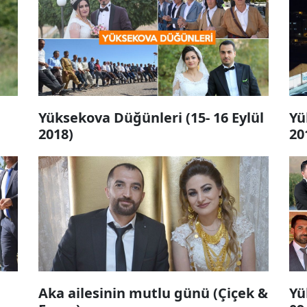
Yüksekova Düğünleri (15- 16 Eylül
Yü
2018)
20
Aka ailesinin mutlu günü (Çiçek &
Yü