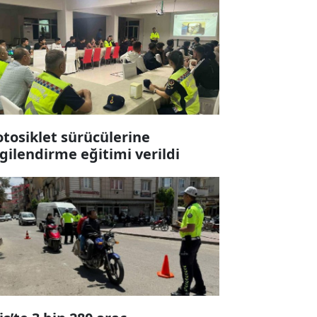
tosiklet sürücülerine
lgilendirme eğitimi verildi