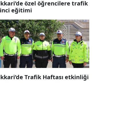
kkari’de özel öğrencilere trafik
linci eğitimi
kkari’de Trafik Haftası etkinliği