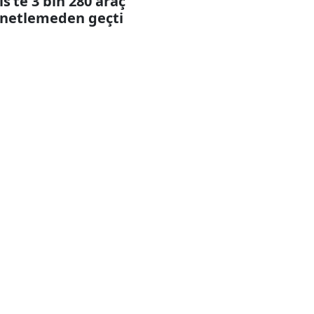
lis’te 3 bin 280 araç
netlemeden geçti