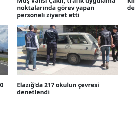
a
Muş Valisi Çakır, trafik uygulama
Ki
noktalarında görev yapan
de
personeli ziyaret etti
0
Elazığ’da 217 okulun çevresi
denetlendi