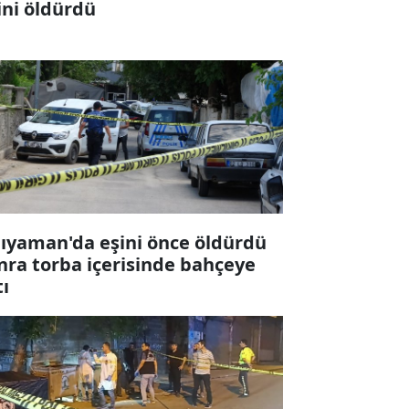
ini öldürdü
ıyaman'da eşini önce öldürdü
nra torba içerisinde bahçeye
tı