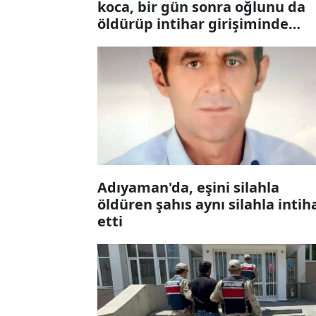
koca, bir gün sonra oğlunu da
öldürüp intihar girişiminde
bulundu
Adıyaman'da, eşini silahla
öldüren şahıs aynı silahla intih
etti