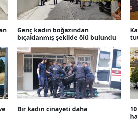
nan
Genç kadın boğazından
Ka
bıçaklanmış şekilde ölü bulundu
tu
ve
Bir kadın cinayeti daha
10
ha