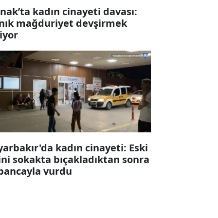
rnak’ta kadın cinayeti davası:
nık mağduriyet devşirmek
tiyor
yarbakır'da kadın cinayeti: Eski
ini sokakta bıçakladıktan sonra
bancayla vurdu