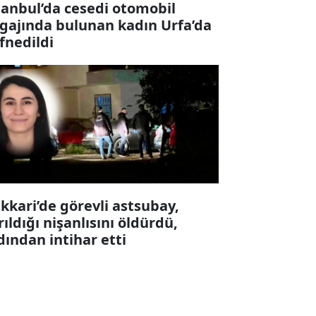
tanbul’da cesedi otomobil
gajında bulunan kadın Urfa’da
fnedildi
kkari’de görevli astsubay,
rıldığı nişanlısını öldürdü,
dından intihar etti