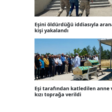
Eşini öldürdüğü iddiasıyla ara
kişi yakalandı
Eşi tarafından katledilen anne 
kızı toprağa verildi