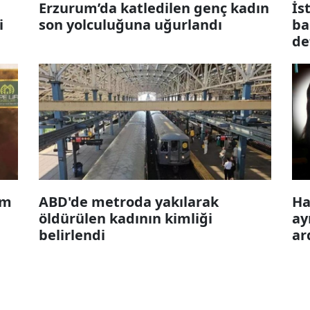
Erzurum’da katledilen genç kadın
İs
i
son yolculuğuna uğurlandı
ba
de
am
ABD'de metroda yakılarak
Ha
öldürülen kadının kimliği
ay
belirlendi
ar