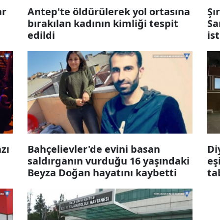
ar
Antep'te öldürülerek yol ortasına
Şı
bırakılan kadının kimliği tespit
Sa
edildi
is
zı
Bahçelievler'de evini basan
Di
saldırganın vurduğu 16 yaşındaki
eş
Beyza Doğan hayatını kaybetti
ta