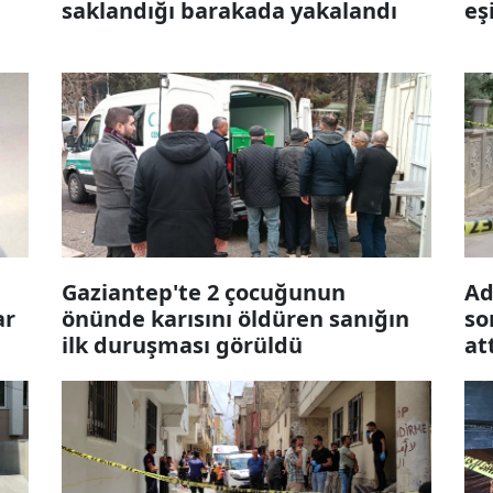
saklandığı barakada yakalandı
eş
Gaziantep'te 2 çocuğunun
Ad
ar
önünde karısını öldüren sanığın
so
ilk duruşması görüldü
at