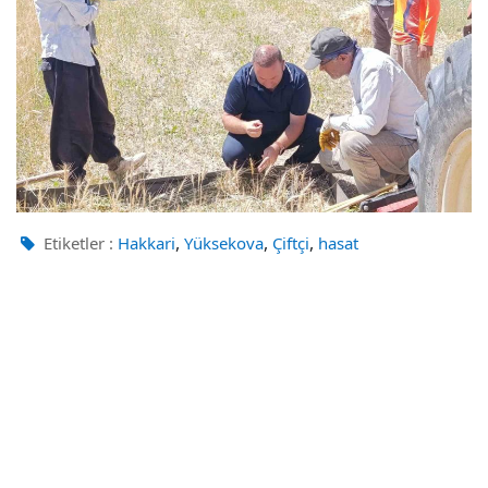
,
,
,
Etiketler :
Hakkari
Yüksekova
Çiftçi
hasat