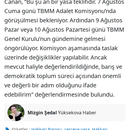
Canan, “Bu şu an bir yasa teklifidir. 7 Ağustos
Cuma günü TBMM Adalet Komisyonu’nda
görüşülmesi bekleniyor. Ardından 9 Ağustos
Pazar veya 10 Ağustos Pazartesi günü TBMM
Genel Kurulu’nun gündemine gelmesi
öngörülüyor. Komisyon aşamasında taslak
üzerinde değişiklikler yapılabilir. Ancak
mevcut haliyle değerlendirildiğinde, barış ve
demokratik toplum süreci açısından önemli
ve değerli bir adım olduğunu ifade
edebilirim” değerlendirmesinde bulundu.
Mizgin Şedal
Yüksekova Haber
,
,
,
Etiketler :
Hakkari Barosu
çerçeve yasa
Hakkari