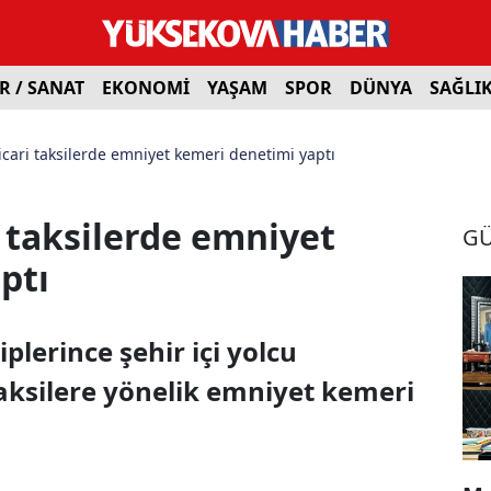
R / SANAT
EKONOMİ
YAŞAM
SPOR
DÜNYA
SAĞLI
cari taksilerde emniyet kemeri denetimi yaptı
 taksilerde emniyet
G
ptı
lerince şehir içi yolcu
taksilere yönelik emniyet kemeri