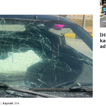
İH
ka
ad
 |
Kaynak:
İHA