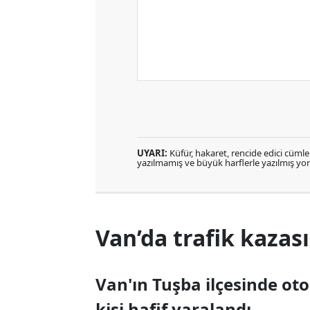
UYARI:
Küfür, hakaret, rencide edici cümlele
yazılmamış ve büyük harflerle yazılmış y
Van’da trafik kazası:
Van'ın Tuşba ilçesinde o
kişi hafif yaralandı.