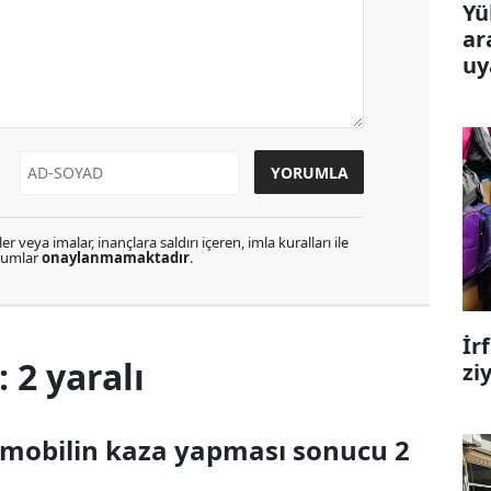
Yü
ar
uy
r veya imalar, inançlara saldırı içeren, imla kuralları ile
orumlar
onaylanmamaktadır
.
İr
 2 yaralı
zi
tomobilin kaza yapması sonucu 2