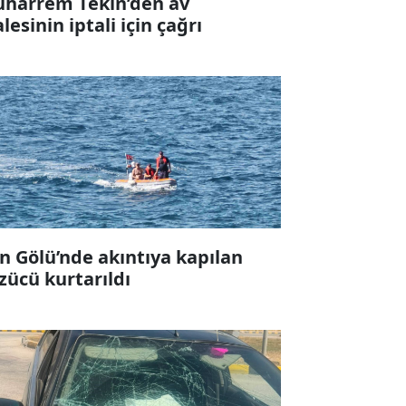
harrem Tekin’den av
alesinin iptali için çağrı
n Gölü’nde akıntıya kapılan
zücü kurtarıldı