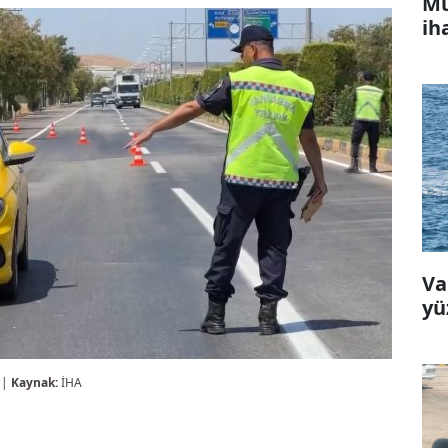
Mu
ih
Va
yü
 |
Kaynak:
İHA