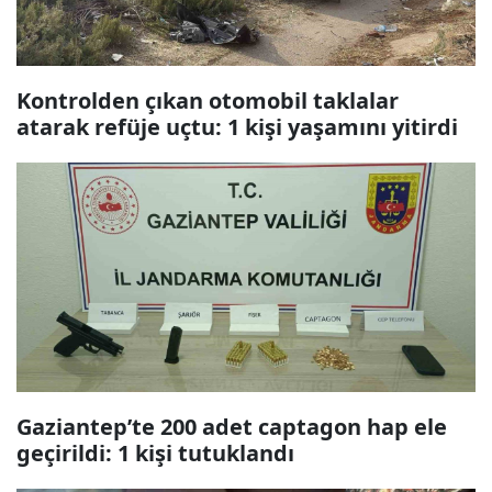
Kontrolden çıkan otomobil taklalar
atarak refüje uçtu: 1 kişi yaşamını yitirdi
Gaziantep’te 200 adet captagon hap ele
geçirildi: 1 kişi tutuklandı