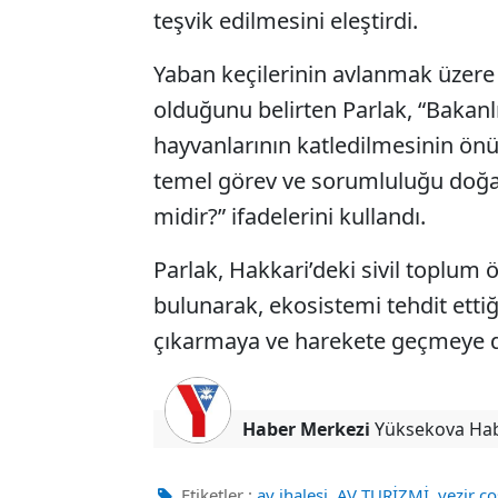
teşvik edilmesini eleştirdi.
Yaban keçilerinin avlanmak üzere 
olduğunu belirten Parlak, “Bakanl
hayvanlarının katledilmesinin ön
temel görev ve sorumluluğu doğay
midir?” ifadelerini kullandı.
Parlak, Hakkari’deki sivil toplum 
bulunarak, ekosistemi tehdit ettiğ
çıkarmaya ve harekete geçmeye da
Haber Merkezi
Yüksekova Ha
,
,
Etiketler :
av ihalesi
AV TURİZMİ
vezir c