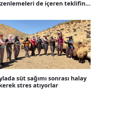
zenlemeleri de içeren teklifin 6
ddesi kabul edildi
ylada süt sağımı sonrası halay
kerek stres atıyorlar