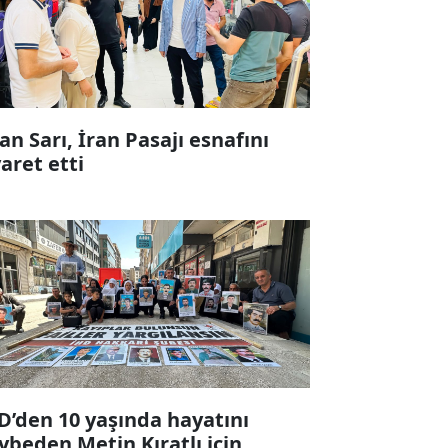
fan Sarı, İran Pasajı esnafını
yaret etti
D’den 10 yaşında hayatını
ybeden Metin Kıratlı için