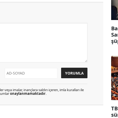
Ba
Sa
şü
r veya imalar, inançlara saldırı içeren, imla kuralları ile
orumlar
onaylanmamaktadır
.
TB
sü