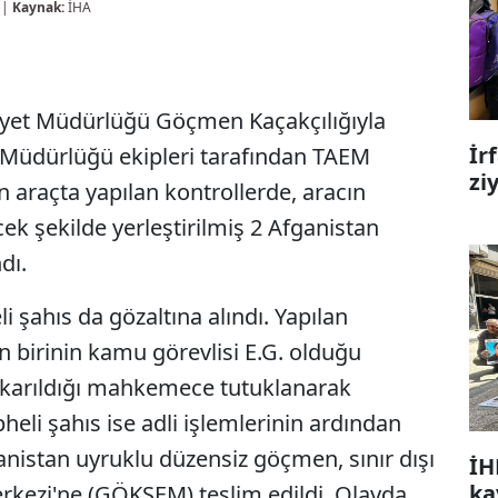
 |
Kaynak:
İHA
mniyet Müdürlüğü Göçmen Kaçakçılığıyla
İr
 Müdürlüğü ekipleri tarafından TAEM
zi
araçta yapılan kontrollerde, aracın
k şekilde yerleştirilmiş 2 Afganistan
dı.
i şahıs da gözaltına alındı. Yapılan
n birinin kamu görevlisi E.G. olduğu
 çıkarıldığı mahkemece tutuklanarak
heli şahıs ise adli işlemlerinin ardından
anistan uyruklu düzensiz göçmen, sınır dışı
İH
ka
kezi'ne (GÖKSEM) teslim edildi. Olayda