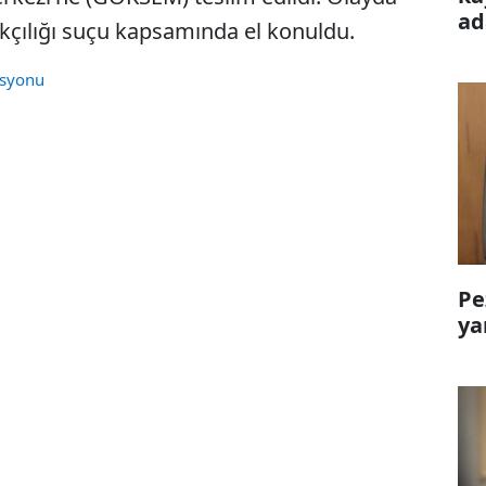
ad
kçılığı suçu kapsamında el konuldu.
asyonu
Pe
ya