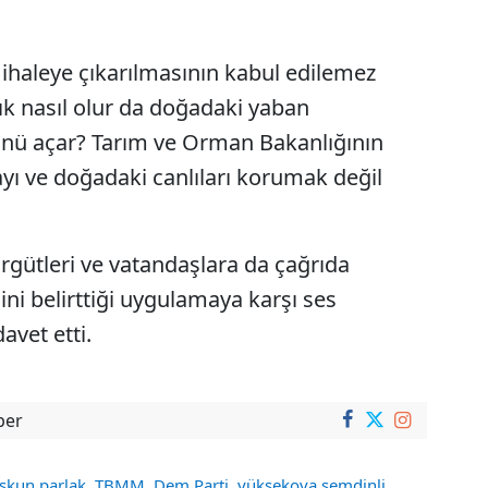
ihaleye çıkarılmasının kabul edilemez
ık nasıl olur da doğadaki yaban
ünü açar? Tarım ve Orman Bakanlığının
ı ve doğadaki canlıları korumak değil
örgütleri ve vatandaşlara da çağrıda
ini belirttiği uygulamaya karşı ses
vet etti.
ber
,
,
,
oşkun parlak
TBMM
Dem Parti
yüksekova şemdinli