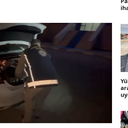
Pa
ih
Yü
ar
uy