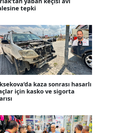
rlak’tan yaban keçisi avı
alesine tepki
ksekova’da kaza sonrası hasarlı
açlar için kasko ve sigorta
arısı