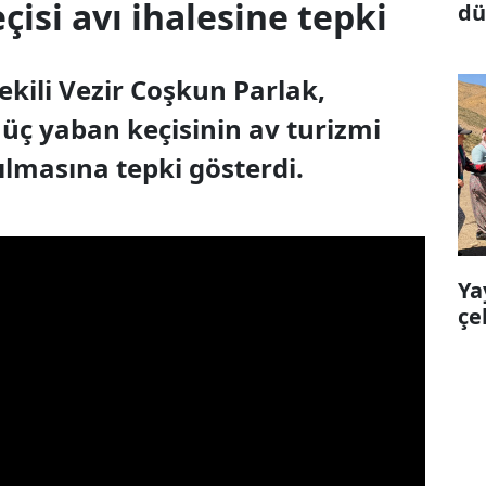
çisi avı ihalesine tepki
dü
ma
ekili Vezir Coşkun Parlak,
üç yaban keçisinin av turizmi
lmasına tepki gösterdi.
Ya
çe