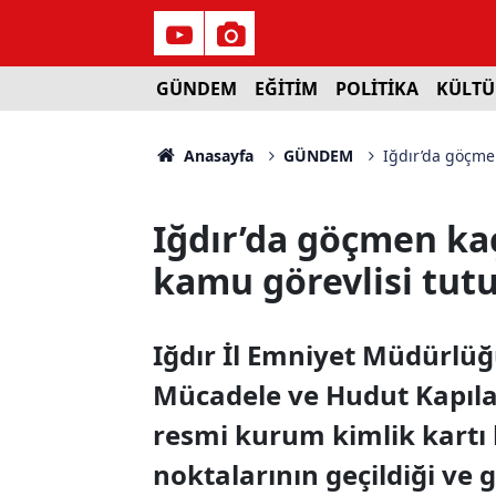
GÜNDEM
EĞİTİM
POLİTİKA
KÜLTÜ
Anasayfa
GÜNDEM
Iğdır’da göçme
Iğdır’da göçmen ka
kamu görevlisi tut
Iğdır İl Emniyet Müdürlü
Mücadele ve Hudut Kapıla
resmi kurum kimlik kartı
noktalarının geçildiği ve 