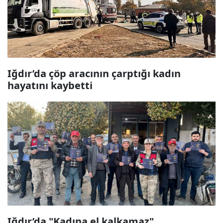
Iğdır’da çöp aracının çarptığı kadın
hayatını kaybetti
Iğdır’da "Kadına el kalkamaz"