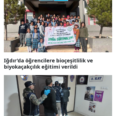
Iğdır’da öğrencilere bioçeşitlilik ve
biyokaçakçılık eğitimi verildi