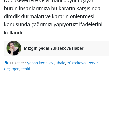
Doğaseverlere ve vicdani boyut taşıyan
bütün insanlarımıza bu kararın karşısında
dimdik durmaları ve kararın önlenmesi
konusunda çağrımızı yapıyoruz” ifadelerini
kullandı.
Mizgin Şedal
Yüksekova Haber
,
,
,
Etiketler :
yaban keçisi avı
İhale
Yüksekova
Perviz
,
Geçirgen
tepki