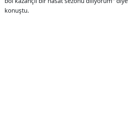
bol kazançlı bir hasat sezonu diliyorum" diye
konuştu.