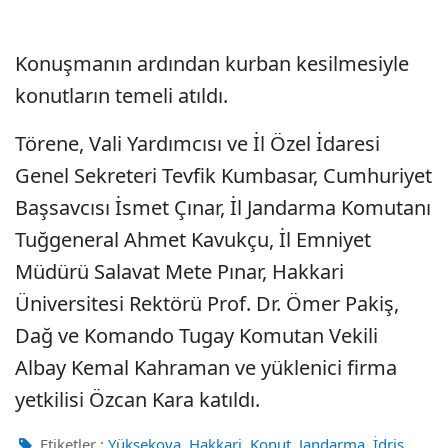
Konuşmanın ardından kurban kesilmesiyle
konutların temeli atıldı.
Törene, Vali Yardımcısı ve İl Özel İdaresi
Genel Sekreteri Tevfik Kumbasar, Cumhuriyet
Başsavcısı İsmet Çınar, İl Jandarma Komutanı
Tuğgeneral Ahmet Kavukçu, İl Emniyet
Müdürü Salavat Mete Pınar, Hakkari
Üniversitesi Rektörü Prof. Dr. Ömer Pakiş,
Dağ ve Komando Tugay Komutan Vekili
Albay Kemal Kahraman ve yüklenici firma
yetkilisi Özcan Kara katıldı.
,
,
,
,
Etiketler :
Yüksekova
Hakkari
Konut
Jandarma
İdris