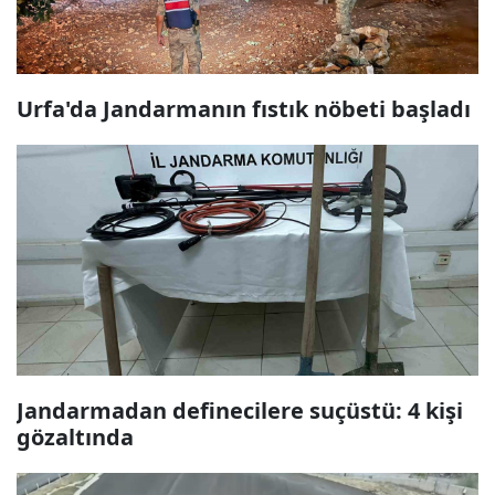
Urfa'da Jandarmanın fıstık nöbeti başladı
Jandarmadan definecilere suçüstü: 4 kişi
gözaltında