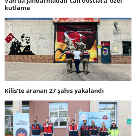
Van'da jandarmadan ‘can dostlara’ özel
kutlama
Kilis’te aranan 27 şahıs yakalandı