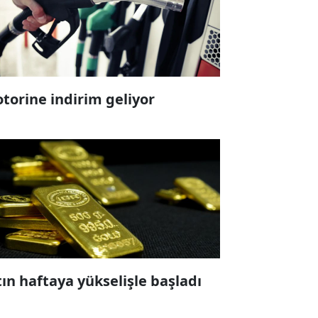
torine indirim geliyor
tın haftaya yükselişle başladı