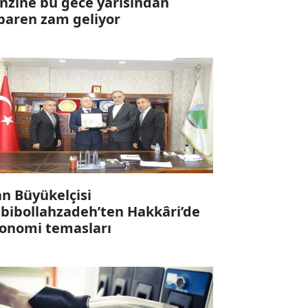
nzine bu gece yarısından
ibaren zam geliyor
an Büyükelçisi
bibollahzadeh’ten Hakkâri’de
onomi temasları