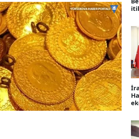
Be
it
İr
Ha
ek