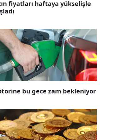
tın fiyatları haftaya yükselişle
şladı
torine bu gece zam bekleniyor