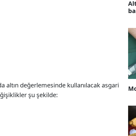
Al
ba
a altın değerlemesinde kullanılacak asgari
Mo
şiklikler şu şekilde: