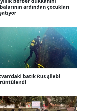
 yıllık berber dükkanını
balarının ardından çocukları
şatıyor
tvan’daki batık Rus şilebi
rüntülendi