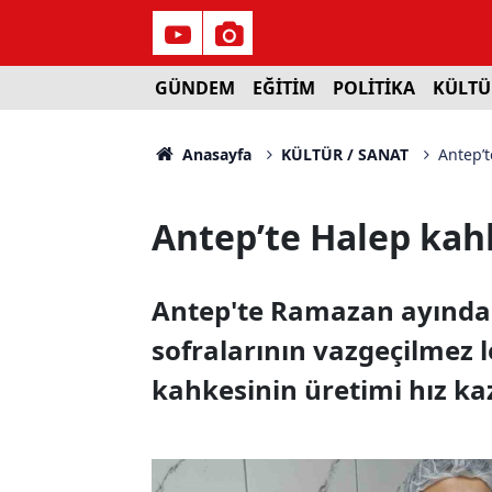
GÜNDEM
EĞİTİM
POLİTİKA
KÜLTÜ
Anasayfa
KÜLTÜR / SANAT
Antep’t
Antep’te Halep kahk
Antep'te Ramazan ayında y
sofralarının vazgeçilmez l
kahkesinin üretimi hız ka