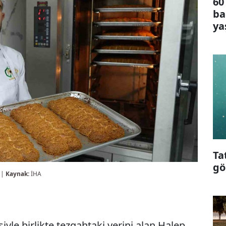
60
ba
ya
Ta
gö
 |
Kaynak:
İHA
yle birlikte tezgahtaki yerini alan Halep