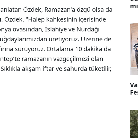
mi
ı anlatan Özdek, Ramazan'a özgü olsa da
. Özdek, "Halep kahkesinin içerisinde
onya ovasından, İslahiye ve Nurdağı
 buğdaylarımızdan üretiyoruz. Üzerine de
fırına sürüyoruz. Ortalama 10 dakika da
antep'te ramazanın vazgeçilmezi olan
klıkla akşam iftar ve sahurda tüketilir,
Va
Fe