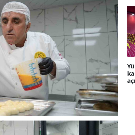
Yü
ka
aç