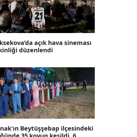
ksekova’da açık hava sineması
kinliği düzenlendi
rnak'ın Beytüşşebap ilçesindeki
ğünde 35 koyun kesildi, 6