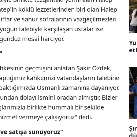
tep'in köklü lezzetlerinden biri olan Halep
iftar ve sahur sofralarının vazgeçilmezleri
 yoğun talebiyle karşılaşan ustalar ise
 gündüz mesai harcıyor.
Yü
et
"
kesinin geçmişini anlatan Şakir Özdek,
aptığımız kahkemizi vatandaşların talebine
 baktığımızda Osmanlı zamanına dayanıyor.
ndan dolayı ismini oradan almıştır. Bizler
larımızla birlikte hummalı bir şekilde
 hizmet vermeye çalışıyoruz" dedi.
Şı
 ve satışa sunuyoruz"
dü