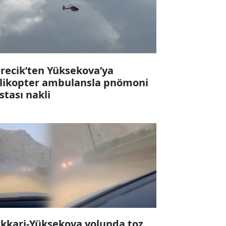
recik’ten Yüksekova’ya
likopter ambulansla pnömoni
stası nakli
kkari-Yüksekova yolunda toz