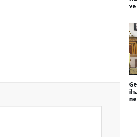
ve
Ge
ih
ne