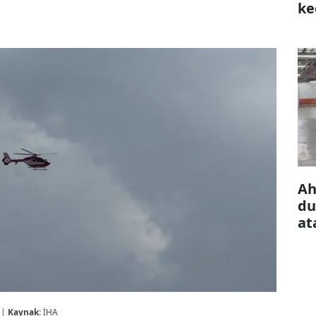
ke
çı
Ah
du
at
 |
Kaynak:
İHA