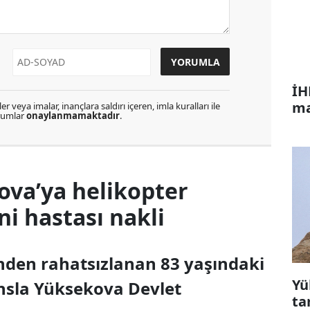
İH
ma
r veya imalar, inançlara saldırı içeren, imla kuralları ile
orumlar
onaylanmamaktadır
.
ova’ya helikopter
 hastası nakli
inden rahatsızlanan 83 yaşındaki
Yü
nsla Yüksekova Devlet
ta