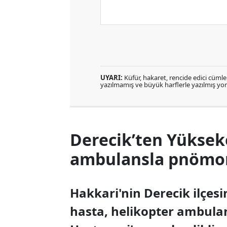
UYARI:
Küfür, hakaret, rencide edici cümlele
yazılmamış ve büyük harflerle yazılmış y
Derecik’ten Yüksek
ambulansla pnömoni
Hakkari'nin Derecik ilçes
hasta, helikopter ambula