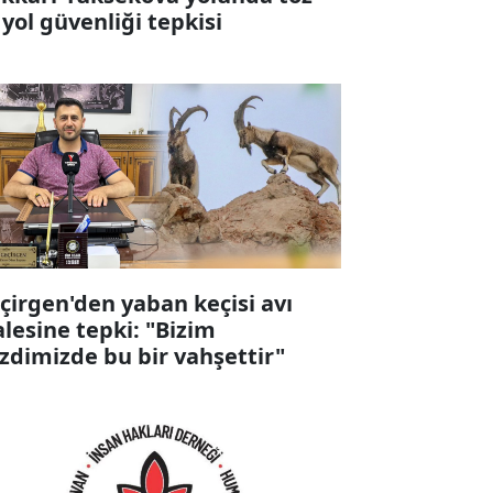
 yol güvenliği tepkisi
çirgen'den yaban keçisi avı
alesine tepki: "Bizim
zdimizde bu bir vahşettir"