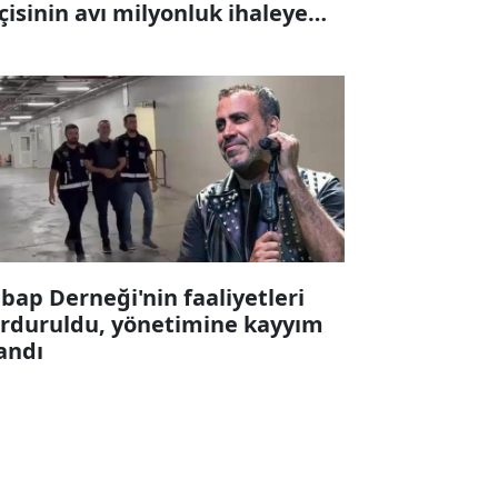
çisinin avı milyonluk ihaleye
karıldı
bap Derneği'nin faaliyetleri
rduruldu, yönetimine kayyım
andı