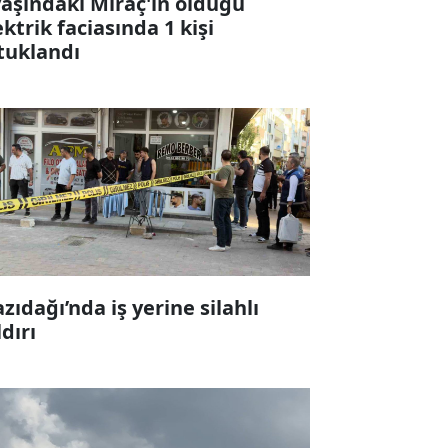
yaşındaki Miraç'ın öldüğü
ektrik faciasında 1 kişi
tuklandı
zıdağı’nda iş yerine silahlı
ldırı