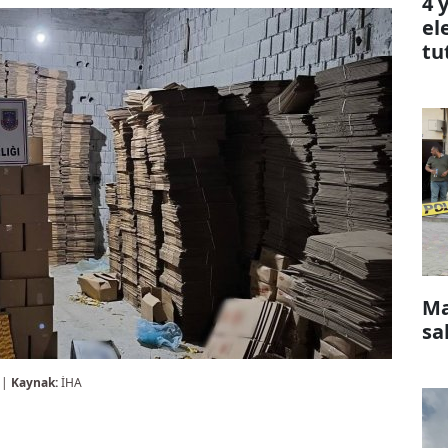
4 
el
tu
Ma
sa
 |
Kaynak:
İHA