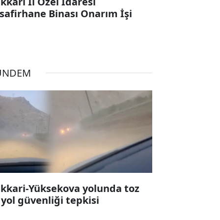
kkari İl Özel İdaresi
safirhane Binası Onarım İşi
ÜNDEM
kkari-Yüksekova yolunda toz
 yol güvenliği tepkisi