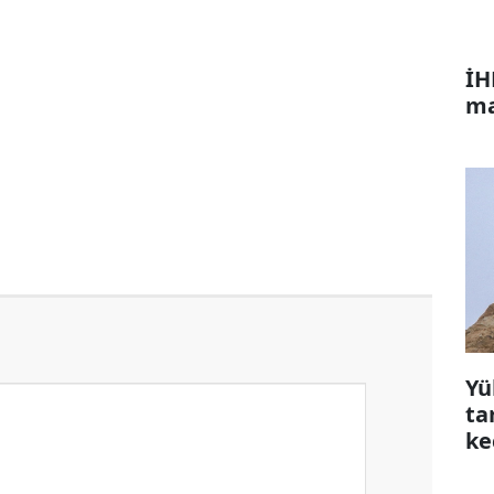
İH
ma
Yü
ta
ke
çı