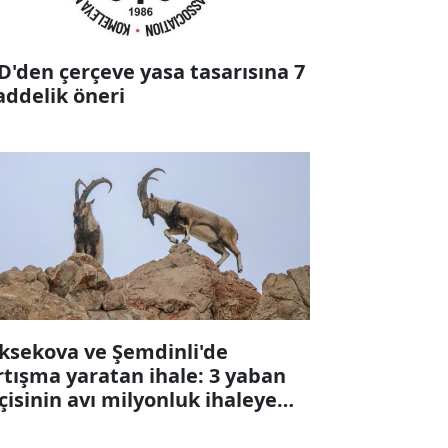
D'den çerçeve yasa tasarısına 7
ddelik öneri
ksekova ve Şemdinli'de
rtışma yaratan ihale: 3 yaban
çisinin avı milyonluk ihaleye
karıldı