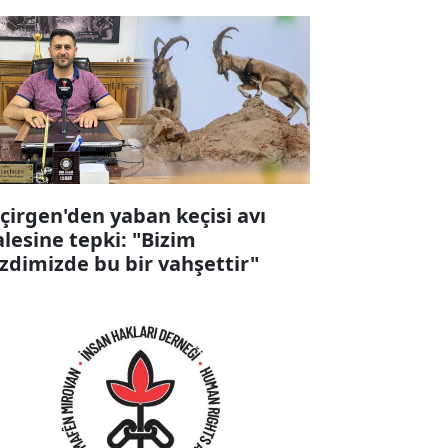
çirgen'den yaban keçisi avı
alesine tepki: "Bizim
zdimizde bu bir vahşettir"