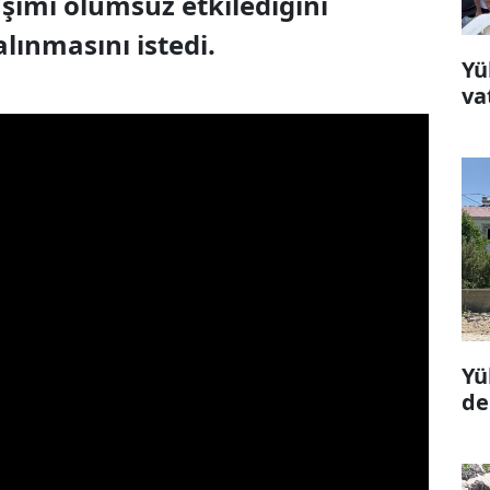
aşımı olumsuz etkilediğini
lınmasını istedi.
Yü
va
Yü
de