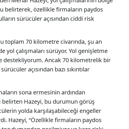
rden Menaf Hazeyi, yol çalışmalarının bölge
 belirterek, özellikle firmaların paydos
ların sürücüler açısından ciddi risk
lu toplam 70 kilometre civarında, şu an
e yol çalışmaları sürüyor. Yol genişletme
ne destekliyorum. Ancak 70 kilometrelik bir
sürücüler açısından bazı sıkıntılar
şmaların sona ermesinin ardından
 belirten Hazeyi, bu durumun görüş
lerin yolda karşılaşabileceği engeller
rdi. Hazeyi, “Özellikle firmaların paydos