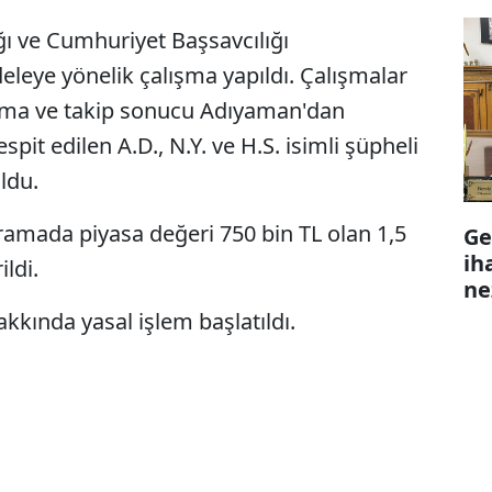
ı ve Cumhuriyet Başsavcılığı
leye yönelik çalışma yapıldı. Çalışmalar
lama ve takip sonucu Adıyaman'dan
spit edilen A.D., N.Y. ve H.S. isimli şüpheli
ldu.
aramada piyasa değeri 750 bin TL olan 1,5
Ge
ih
ldi.
ne
akkında yasal işlem başlatıldı.