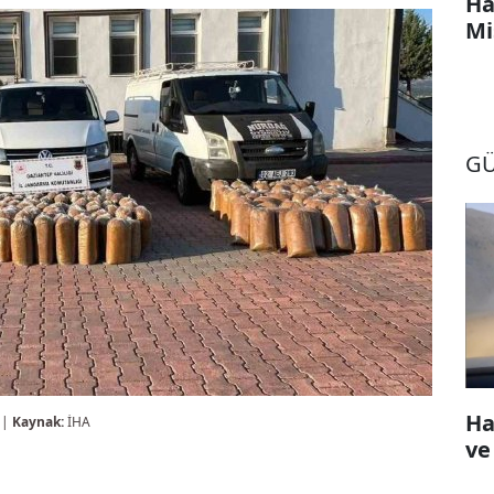
Ha
Mi
G
Ha
 |
Kaynak:
İHA
ve